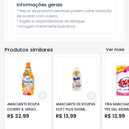
Informações gerais
* Preços de produtos pesáveis podem sofrer variação 
de acordo com o peso;

* Sujeito à disponibilidade de estoque;

* Imagem meramente ilustrativa;
Produtos similares
Ver mais
Add
Add
+
3
+
5
+
10
+
3
+
5
+
10
AMACIANTE ROUPA
AMACIANTE DE ROUPAS
TIRA MANCHAS
DOWNY 1L VERAO
SOFT PLUS 500ML
YPE GEL 462M
TROPICAL
CARINHO
BRANCAS E C
R$ 32,99
R$ 13,99
R$ 13,99
OXIGENIO ATIV