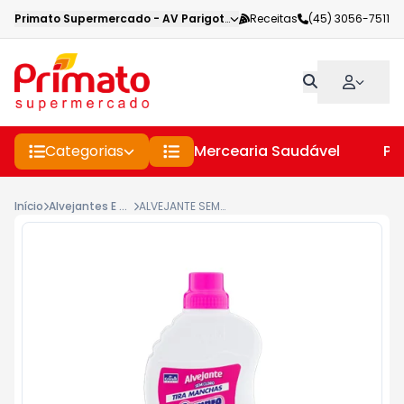
Primato Supermercado
-
AV Parigot de Souza
Receitas
,
Toledo
(45) 3056-7511
-
PR
Categorias
Mercearia Saudável
Pe
Início
Alvejantes E Amaciantes
ALVEJANTE SEMPRE VIVA 1L WHITE