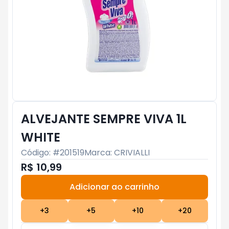
ALVEJANTE SEMPRE VIVA 1L
WHITE
Código: #
201519
Marca:
CRIVIALLI
R$ 10,99
Adicionar ao carrinho
Subtotal:
R$ 0
+
3
+
5
+
10
+
20