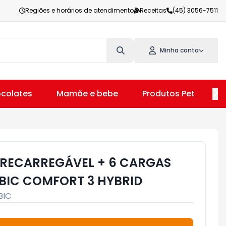
Regiões e horários de atendimento
Receitas
(45) 3056-7511
Minha conta
colates
Mamãe e bebe
Produtos Pet
V
O RECARREGÁVEL + 6 CARGAS
BIC COMFORT 3 HYBRID
BIC