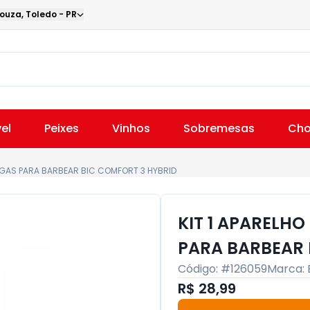
Souza
,
Toledo
-
PR
el
Peixes
Vinhos
Sobremesas
Cho
RGAS PARA BARBEAR BIC COMFORT 3 HYBRID
KIT 1 APARELH
PARA BARBEAR 
Código: #
126059
Marca:
R$ 28,99