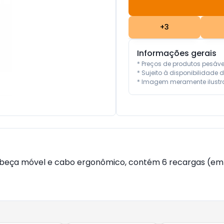
+
3
Informações gerais
* Preços de produtos pesáv
* Sujeito à disponibilidade d
* Imagem meramente ilustra
abeça móvel e cabo ergonômico, contém 6 recargas (em m