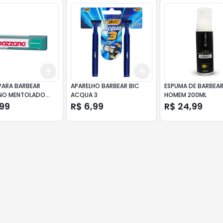
Add
Add
10
+
3
+
5
+
10
+
3
+
5
+
10
PARA BARBEAR
APARELHO BARBEAR BIC
ESPUMA DE BARBEA
NO MENTOLADO
ACQUA 3
HOMEM 200ML
,99
R$ 6,99
R$ 24,99