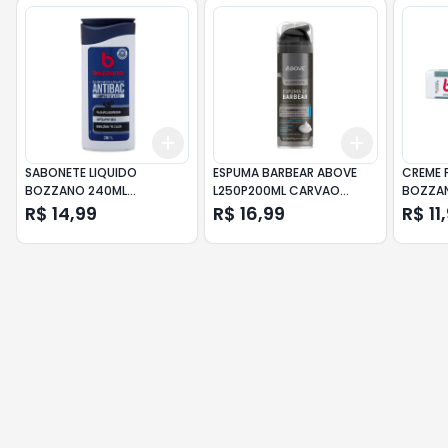
Add
Add
+
3
+
5
+
10
+
3
+
5
+
SABONETE LIQUIDO
ESPUMA BARBEAR ABOVE
CREME 
BOZZANO 240ML
L250P200ML CARVAO
BOZZA
ANTIBACTERIANO CARVAO
ATIVADO
65GR
R$ 14,99
R$ 16,99
R$ 11