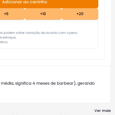
Adicionar ao carrinho
Subtotal:
R$ 0,00
+
5
+
10
+
20
eis podem sofrer variação de acordo com o peso;

e estoque;

tiva;
édia, significa 4 meses de barbear), gerando 
Ver mais