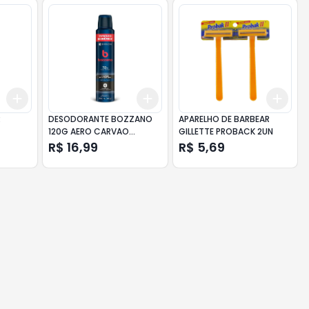
Add
Add
Add
+
3
+
5
+
10
+
3
+
5
+
10
+
3
R
DESODORANTE BOZZANO
APARELHO DE BARBEAR
120G AERO CARVAO
GILLETTE PROBACK 2UN
EMBALAGEM ECONOMICA
R$ 16,99
R$ 5,69