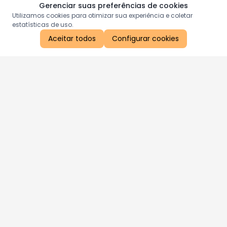
Gerenciar suas preferências de cookies
Utilizamos cookies para otimizar sua experiência e coletar
estatísticas de uso.
Aceitar todos
Configurar cookies
Aproveite as nossas promoções!
Cadastre seu e-mail e receba ofertas exclusivas.
QUERO RECEBER