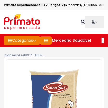
Primato Supermercado
-
AV Parigot de Souza
Receitas
,
Toledo
(45) 3056-7511
-
PR
Categorias
Mercearia Saudável
Pe
Início
Arroz
ARROZ SABOR SUL PARBOILIZADO 1KG