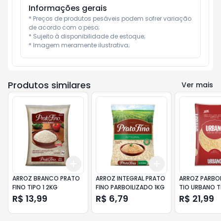
Informações gerais
* Preços de produtos pesáveis podem sofrer variação 
de acordo com o peso;

* Sujeito à disponibilidade de estoque;

* Imagem meramente ilustrativa;
Produtos similares
Ver mais
Add
Add
+
3
+
5
+
10
+
3
+
5
+
10
ARROZ BRANCO PRATO
ARROZ INTEGRAL PRATO
ARROZ PARBO
FINO TIPO 1 2KG
FINO PARBOILIZADO 1KG
TIO URBANO T
R$ 13,99
R$ 6,79
R$ 21,99