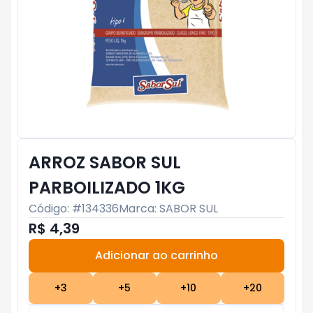
ARROZ SABOR SUL
PARBOILIZADO 1KG
Código: #
134336
Marca:
SABOR SUL
R$ 4,39
Adicionar ao carrinho
Subtotal:
R$ 0
+
3
+
5
+
10
+
20