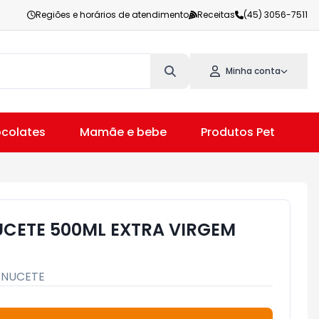
Regiões e horários de atendimento
Receitas
(45) 3056-7511
Minha conta
colates
Mamãe e bebe
Produtos Pet
V
NUCETE 500ML EXTRA VIRGEM
:
NUCETE