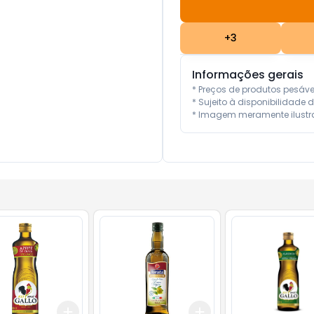
+
3
Informações gerais
* Preços de produtos pesáv
* Sujeito à disponibilidade d
* Imagem meramente ilustra
Add
Add
10
+
3
+
5
+
10
+
3
+
5
+
10