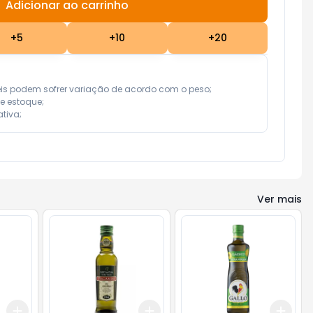
Adicionar ao carrinho
Subtotal:
R$ 0,00
+
5
+
10
+
20
eis podem sofrer variação de acordo com o peso;

e estoque;

tiva;
Ver mais
Add
Add
Add
+
3
+
5
+
10
+
3
+
5
+
10
+
3