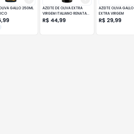
OLIVA GALLO 250ML
AZEITE DE OLIVA EXTRA
AZEITE OLIVA GALL
NICO
VIRGEM ITALIANO RENATA
EXTRA VIRGEM
SUPERIORE VIDRO 500ML
6,99
R$ 44,99
R$ 29,99