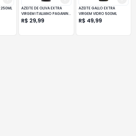
O 250ML
AZEITE DE OLIVA EXTRA
AZEITE GALLO EXTRA
VIRGEM ITALIANO PAGANINI
VIRGEM VIDRO 500ML
VIDRO 250ML
R$ 29,99
R$ 49,99