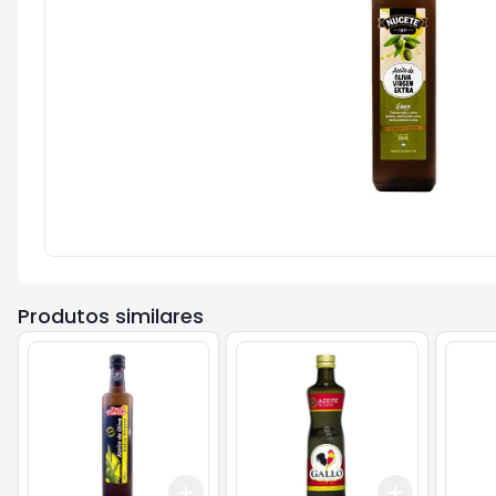
Produtos similares
Add
Add
+
3
+
5
+
10
+
3
+
5
+