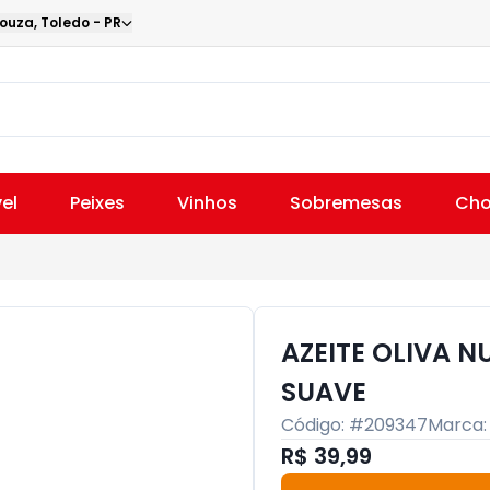
Souza
,
Toledo
-
PR
el
Peixes
Vinhos
Sobremesas
Cho
AZEITE OLIVA 
SUAVE
Código: #
209347
Marca
R$ 39,99