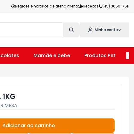
Regiões e horários de atendimento
Receitas
(45) 3056-7511
Minha conta
colates
Mamãe e bebe
Produtos Pet
V
 1KG
FRIMESA
Adicionar ao carrinho
Subtotal:
R$ 0,00