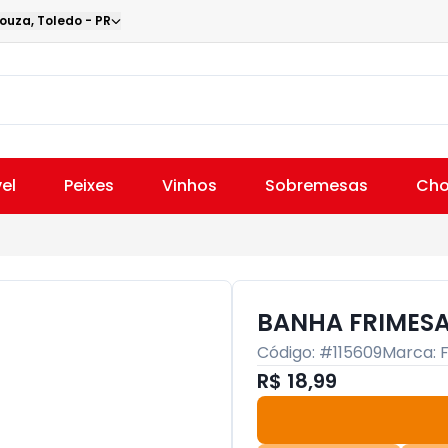
Souza
,
Toledo
-
PR
el
Peixes
Vinhos
Sobremesas
Cho
BANHA FRIMESA
Código: #
115609
Marca:
R$ 18,99