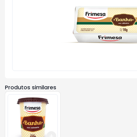
Produtos similares
Add
+
3
+
5
+
10