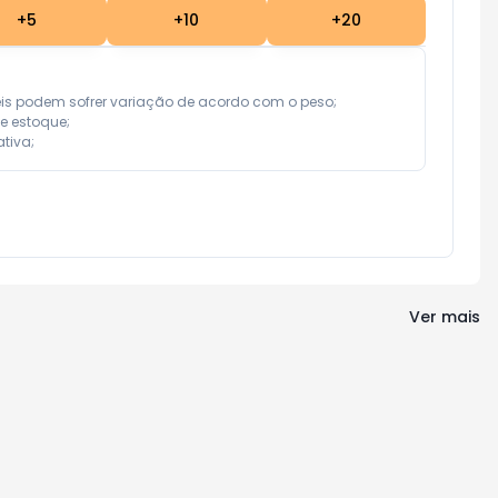
+
5
+
10
+
20
eis podem sofrer variação de acordo com o peso;

e estoque;

tiva;
Ver mais