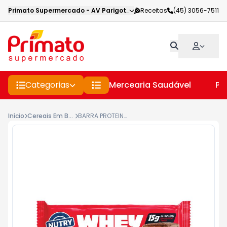
Primato Supermercado
-
AV Parigot de Souza
Receitas
,
Toledo
(45) 3056-7511
-
PR
Categorias
Mercearia Saudável
Pe
Início
Cereais Em Barra
BARRA PROTEINA NUTRY WHEY 50G CHOCOLATE CROCANTE