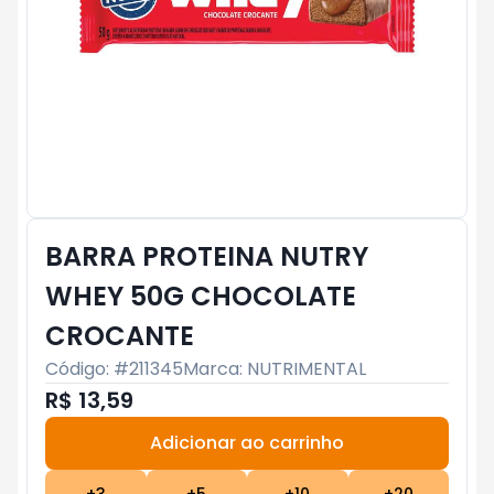
BARRA PROTEINA NUTRY
WHEY 50G CHOCOLATE
CROCANTE
Código: #
211345
Marca:
NUTRIMENTAL
R$ 13,59
Adicionar ao carrinho
Subtotal:
R$ 0