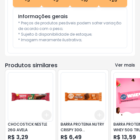
+
3
+
5
+
10
+
20
Informações gerais
* Preços de produtos pesáveis podem sofrer variação 
de acordo com o peso;

* Sujeito à disponibilidade de estoque;

* Imagem meramente ilustrativa;
Produtos similares
Ver mais
Add
Add
+
3
+
5
+
10
+
3
+
5
+
10
CHOCOSTICK NESTLE
BARRA PROTEINA NUTRY
BARRA PROTEI
26G AVELA
CRISPY 30G
WHEY 50G TR
CHOCOLATE
MORANGO
R$ 3,29
R$ 6,49
R$ 13,59