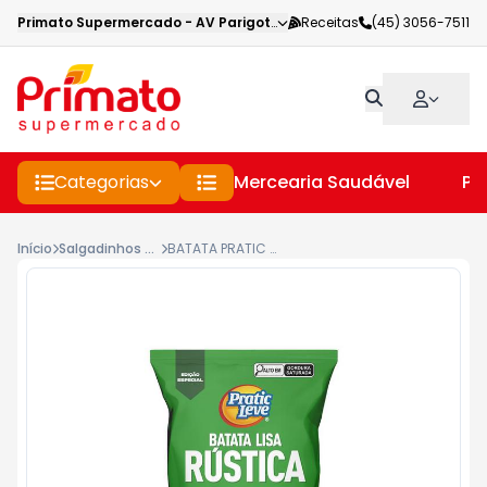
Primato Supermercado
-
AV Parigot de Souza
Receitas
,
Toledo
(45) 3056-7511
-
PR
Categorias
Mercearia Saudável
Pe
Início
Salgadinhos Diversos
BATATA PRATIC LEVE 80G RUSTICA CEBOLA E SALSA