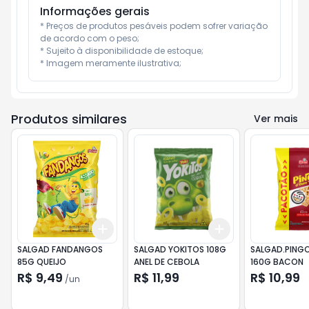
Informações gerais
* Preços de produtos pesáveis podem sofrer variação 
de acordo com o peso;

* Sujeito à disponibilidade de estoque;

* Imagem meramente ilustrativa;
Produtos similares
Ver mais
Add
Add
+
3
+
5
+
10
+
3
+
5
+
10
SALGAD FANDANGOS
SALGAD YOKITOS 108G
SALGAD.PING
85G QUEIJO
ANEL DE CEBOLA
160G BACON
R$ 9,49
R$ 11,99
R$ 10,99
/
un