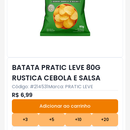
BATATA PRATIC LEVE 80G
RUSTICA CEBOLA E SALSA
Código: #
214531
Marca:
PRATIC LEVE
R$ 6,99
Adicionar ao carrinho
Subtotal:
R$ 0
+
3
+
5
+
10
+
20