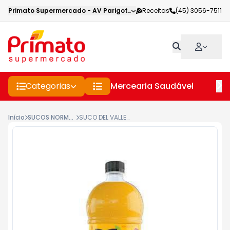
Primato Supermercado
-
AV Parigot de Souza
Receitas
,
Toledo
(45) 3056-7511
-
PR
Categorias
Mercearia Saudável
Pe
Início
SUCOS NORMAIS
SUCO DEL VALLE FRUT LARANJA 1L