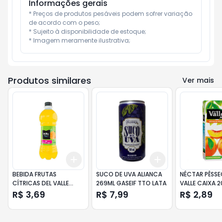
Informações gerais
* Preços de produtos pesáveis podem sofrer variação 
de acordo com o peso;

* Sujeito à disponibilidade de estoque;

* Imagem meramente ilustrativa;
Produtos similares
Ver mais
Add
Add
+
3
+
5
+
10
+
3
+
5
+
10
BEBIDA FRUTAS
SUCO DE UVA ALIANCA
NÉCTAR PÊSSE
CÍTRICAS DEL VALLE
269ML GASEIF TTO LATA
VALLE CAIXA 
FRUT GARRAFA 450ML
R$ 3,69
R$ 7,99
R$ 2,89