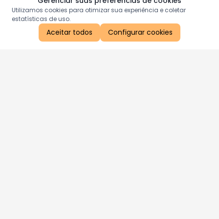
Gerenciar suas preferências de cookies
Utilizamos cookies para otimizar sua experiência e coletar
estatísticas de uso.
Aceitar todos
Configurar cookies
Aproveite as nossas promoções!
Cadastre seu e-mail e receba ofertas exclusivas.
QUERO RECEBER