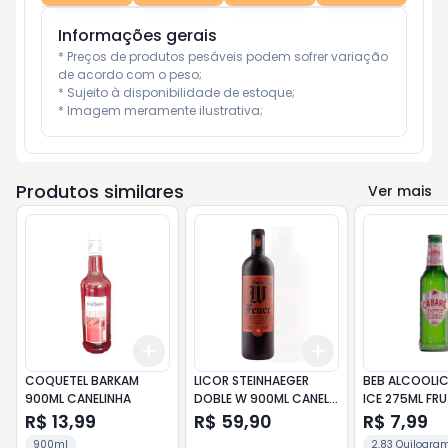
Informações gerais
* Preços de produtos pesáveis podem sofrer variação 
de acordo com o peso;

* Sujeito à disponibilidade de estoque;

* Imagem meramente ilustrativa;
Produtos similares
Ver mais
Add
Add
+
3
+
5
+
10
+
3
+
5
+
10
COQUETEL BARKAM
LICOR STEINHAEGER
BEB ALCOOLI
900ML CANELINHA
DOBLE W 900ML CANELA
ICE 275ML FR
E PIMENTA
VERMELHAS
R$ 13,99
R$ 59,90
R$ 7,99
900ml
2.83 Quilogra