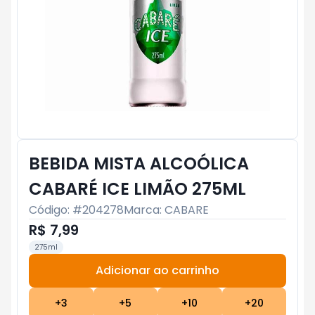
BEBIDA MISTA ALCOÓLICA
CABARÉ ICE LIMÃO 275ML
Código: #
204278
Marca:
CABARE
R$ 7,99
275ml
Adicionar ao carrinho
Subtotal:
R$ 0
+
3
+
5
+
10
+
20