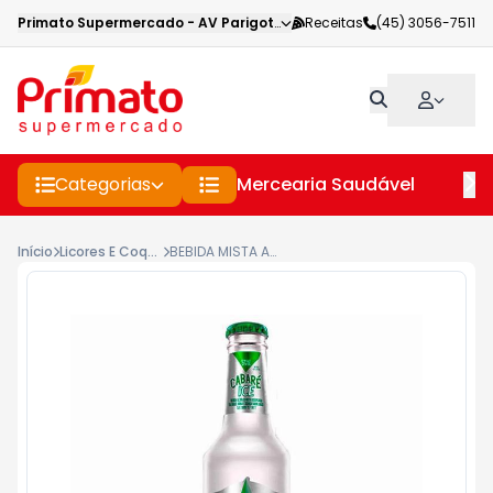
Primato Supermercado
-
AV Parigot de Souza
Receitas
,
Toledo
(45) 3056-7511
-
PR
Categorias
Mercearia Saudável
Pe
Início
Licores E Coqueteis
BEBIDA MISTA ALCOÓLICA CABARÉ ICE LIMÃO 275ML