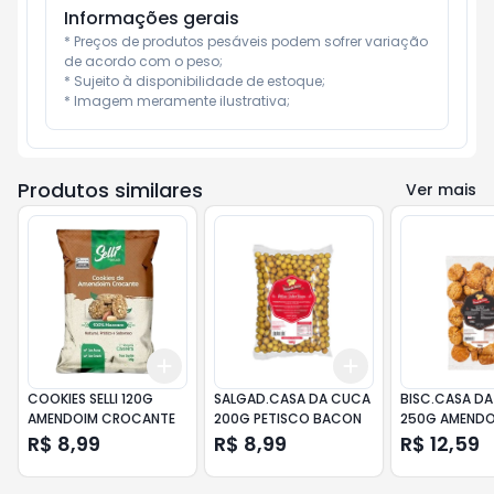
Informações gerais
* Preços de produtos pesáveis podem sofrer variação 
de acordo com o peso;

* Sujeito à disponibilidade de estoque;

* Imagem meramente ilustrativa;
Produtos similares
Ver mais
Add
Add
+
3
+
5
+
10
+
3
+
5
+
10
COOKIES SELLI 120G
SALGAD.CASA DA CUCA
BISC.CASA D
AMENDOIM CROCANTE
200G PETISCO BACON
250G AMEND
R$ 8,99
R$ 8,99
R$ 12,59