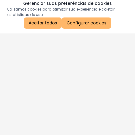
Gerenciar suas preferências de cookies
Utilizamos cookies para otimizar sua experiência e coletar
estatísticas de uso.
Aceitar todos
Configurar cookies
Aproveite as nossas promoções!
Cadastre seu e-mail e receba ofertas exclusivas.
QUERO RECEBER