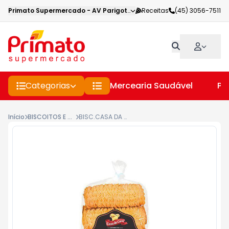
Primato Supermercado
-
AV Parigot de Souza
Receitas
,
Toledo
(45) 3056-7511
-
PR
Categorias
Mercearia Saudável
Pe
Início
BISCOITOS E BOLACHAS PANIFICADORA
BISC.CASA DA CUCA 300G MANTEIGA C/COBERTURA