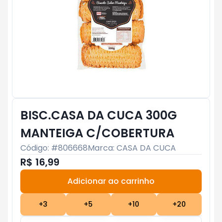
BISC.CASA DA CUCA 300G
MANTEIGA C/COBERTURA
Código: #
806668
Marca:
CASA DA CUCA
R$ 16,99
Adicionar ao carrinho
Subtotal:
R$ 0
+
3
+
5
+
10
+
20