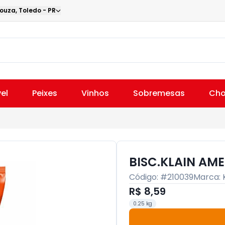
Souza
,
Toledo
-
PR
el
Peixes
Vinhos
Sobremesas
Cho
BISC.KLAIN AM
Código: #
210039
Marca:
R$ 8,59
0.25 kg