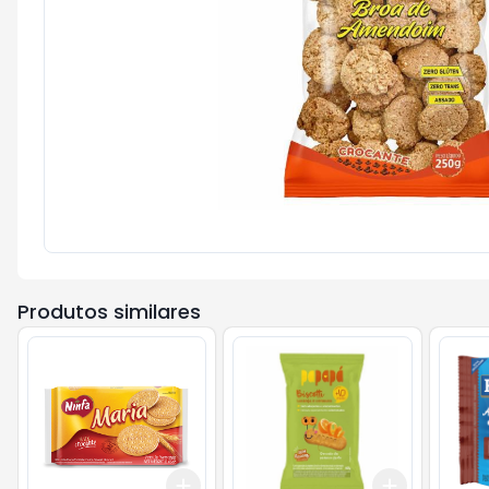
Produtos similares
Add
Add
+
3
+
5
+
10
+
3
+
5
+