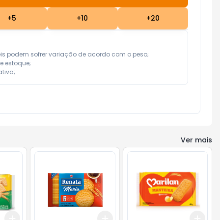
+
5
+
10
+
20
eis podem sofrer variação de acordo com o peso;

e estoque;

tiva;
Ver mais
Add
Add
Add
+
3
+
5
+
10
+
3
+
5
+
10
+
3