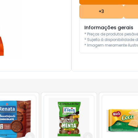
+
3
Informações gerais
* Preços de produtos pesáv
* Sujeito à disponibilidade d
* Imagem meramente ilustra
Add
Add
10
+
3
+
5
+
10
+
3
+
5
+
10