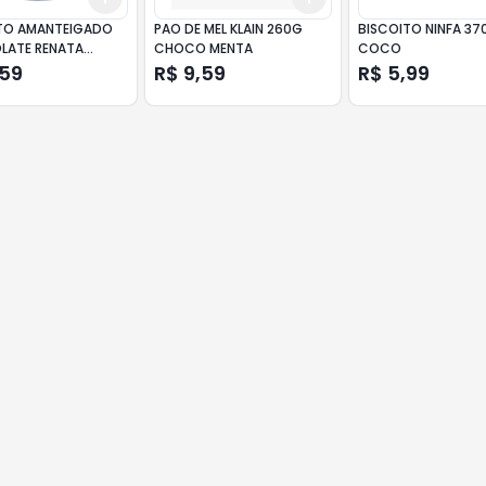
TO AMANTEIGADO
PAO DE MEL KLAIN 260G
BISCOITO NINFA 37
ATE RENATA
CHOCO MENTA
COCO
 330G
,59
R$ 9,59
R$ 5,99