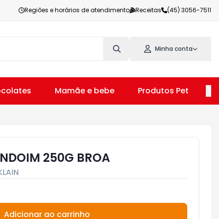
Regiões e horários de atendimento
Receitas
(45) 3056-7511
Minha conta
colates
Mamãe e bebe
Produtos Pet
V
ENDOIM 250G BROA
KLAIN
Adicionar ao carrinho
Subtotal:
R$ 0,00