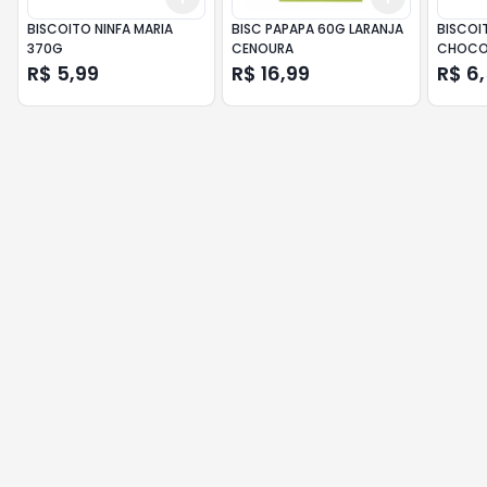
BISCOITO NINFA MARIA
BISC PAPAPA 60G LARANJA
BISCOI
370G
CENOURA
CHOCOL
PACOTE
R$ 5,99
R$ 16,99
R$ 6