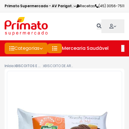
Primato Supermercado
-
AV Parigot de Souza
Receitas
,
Toledo
(45) 3056-7511
-
PR
Categorias
Mercearia Saudável
Pe
Início
BISCOITOS E TORRADAS
BISCOITO DE ARROZ NATURAL LIFE MEL COM CHOCOLATE 140GR