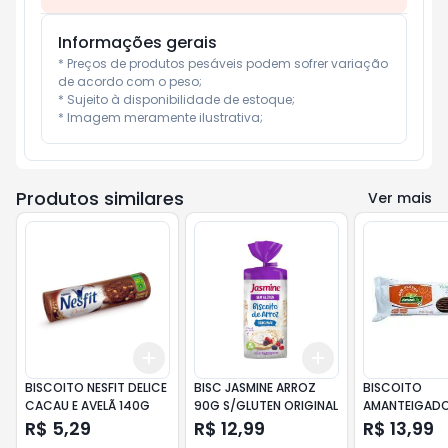
Informações gerais
* Preços de produtos pesáveis podem sofrer variação 
de acordo com o peso;

* Sujeito à disponibilidade de estoque;

* Imagem meramente ilustrativa;
Produtos similares
Ver mais
Add
Add
+
3
+
5
+
10
+
3
+
5
+
10
BISCOITO NESFIT DELICE
BISC JASMINE ARROZ
BISCOITO
CACAU E AVELÃ 140G
90G S/GLUTEN ORIGINAL
AMANTEIGAD
COBERTURA
R$ 5,29
R$ 12,99
R$ 13,99
CHOCOLATE M