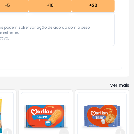
+
5
+
10
+
20
eis podem sofrer variação de acordo com o peso;

e estoque;

tiva;
Ver mais
Add
Add
Add
+
3
+
5
+
10
+
3
+
5
+
10
+
3