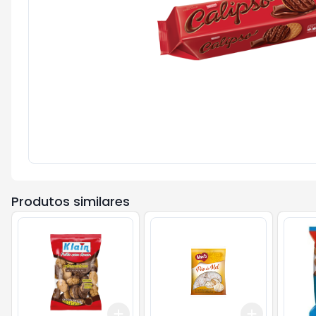
Produtos similares
Add
Add
+
3
+
5
+
10
+
3
+
5
+