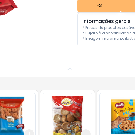
+
3
Informações gerais
* Preços de produtos pesáv
* Sujeito à disponibilidade d
* Imagem meramente ilustra
Add
Add
10
+
3
+
5
+
10
+
3
+
5
+
10