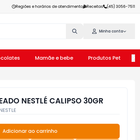
Regiões e horários de atendimento
Receitas
(45) 3056-7511
Minha conta
colates
Mamãe e bebe
Produtos Pet
V
EADO NESTLÉ CALIPSO 30GR
NESTLE
Adicionar ao carrinho
Subtotal:
R$ 0,00