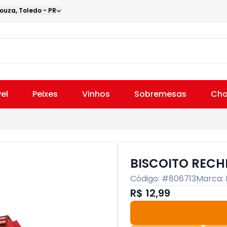
Souza
,
Toledo
-
PR
el
Peixes
Vinhos
Sobremesas
Cho
BISCOITO RECH
Código: #
806713
Marca:
R$ 12,99