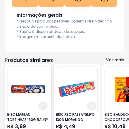
+
3
+
5
+
10
+
20
Informações gerais
* Preços de produtos pesáveis podem sofrer variação 
de acordo com o peso;

* Sujeito à disponibilidade de estoque;

* Imagem meramente ilustrativa;
Produtos similares
Ver mais
Add
Add
+
3
+
5
+
10
+
3
+
5
+
10
BISC MARILAN
BISC.REC.PASSATEMPO
BISC BAUDUC
TORTINHAS 160G BAUNY
130G MORANGO
CHOCOBROWN
R$ 3,99
R$ 4,49
R$ 10,49