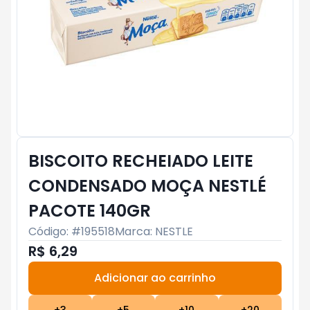
BISCOITO RECHEIADO LEITE
CONDENSADO MOÇA NESTLÉ
PACOTE 140GR
Código: #
195518
Marca:
NESTLE
R$ 6,29
Adicionar ao carrinho
Subtotal:
R$ 0