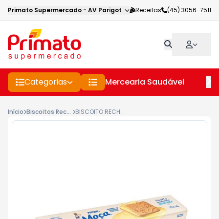
Primato Supermercado
-
AV Parigot de Souza
Receitas
,
Toledo
(45) 3056-7511
-
PR
Categorias
Mercearia Saudável
Pe
Início
Biscoitos Recheados
BISCOITO RECHEIADO LEITE CONDENSADO MOÇA NESTLÉ PACOTE 140GR