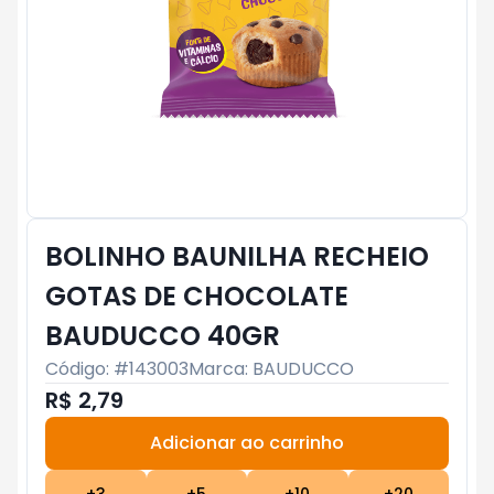
BOLINHO BAUNILHA RECHEIO
GOTAS DE CHOCOLATE
BAUDUCCO 40GR
Código: #
143003
Marca:
BAUDUCCO
R$ 2,79
Adicionar ao carrinho
Subtotal:
R$ 0