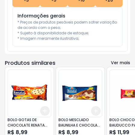
+
3
+
5
+
10
+
20
Informações gerais
* Preços de produtos pesáveis podem sofrer variação 
de acordo com o peso;

* Sujeito à disponibilidade de estoque;

* Imagem meramente ilustrativa;
Produtos similares
Ver mais
Add
Add
+
3
+
5
+
10
+
3
+
5
+
10
BOLO GOTAS DE
BOLO MESCLADO
BOLO CHOCO
CHOCOLATE RENATA
BAUNILHA E CHOCOLATE
BAUDUCCO P
PACOTE 250G
RENATA PACOTE 250G
280G
R$ 8,99
R$ 8,99
R$ 11,99