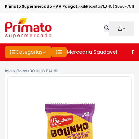
Primato Supermercado
-
AV Parigot de Souza
Receitas
,
Toledo
(45) 3056-7511
-
PR
Categorias
Mercearia Saudável
Pe
Início
Bolos
BOLINHO BAUNILHA RECHEIO GOTAS DE CHOCOLATE BAUDUCCO 40GR