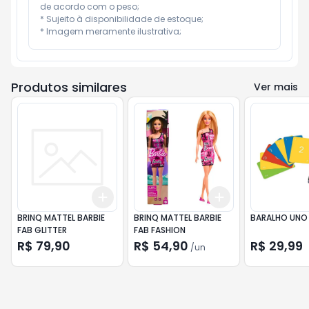
de acordo com o peso;

* Sujeito à disponibilidade de estoque;

* Imagem meramente ilustrativa;
Produtos similares
Ver mais
Add
Add
+
3
+
5
+
10
+
3
+
5
+
10
BRINQ MATTEL BARBIE
BRINQ MATTEL BARBIE
BARALHO UNO 
FAB GLITTER
FAB FASHION
R$ 79,90
R$ 54,90
R$ 29,99
/
un