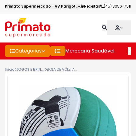
Primato Supermercado
-
AV Parigot de Souza
Receitas
,
Toledo
(45) 3056-7511
-
PR
Categorias
Mercearia Saudável
Pe
Início
JOGOS E BRINQUEDOS
BOLA DE VÔLEI ALLPHA E.V.A.