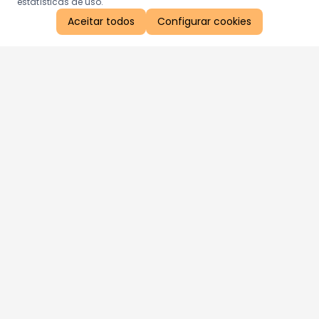
estatísticas de uso.
Aceitar todos
Configurar cookies
Aproveite as nossas promoções!
Cadastre seu e-mail e receba ofertas exclusivas.
QUERO RECEBER