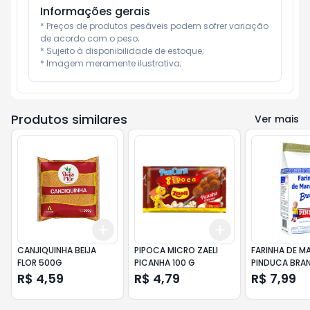
Informações gerais
* Preços de produtos pesáveis podem sofrer variação 
de acordo com o peso;

* Sujeito à disponibilidade de estoque;

* Imagem meramente ilustrativa;
Produtos similares
Ver mais
Add
Add
+
3
+
5
+
10
+
3
+
5
+
10
CANJIQUINHA BEIJA
PIPOCA MICRO ZAELI
FARINHA DE M
FLOR 500G
PICANHA 100 G
PINDUCA BRA
R$ 4,59
R$ 4,79
R$ 7,99