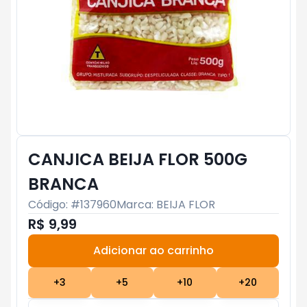
CANJICA BEIJA FLOR 500G
BRANCA
Código: #
137960
Marca:
BEIJA FLOR
R$ 9,99
Adicionar ao carrinho
Subtotal:
R$ 0
+
3
+
5
+
10
+
20