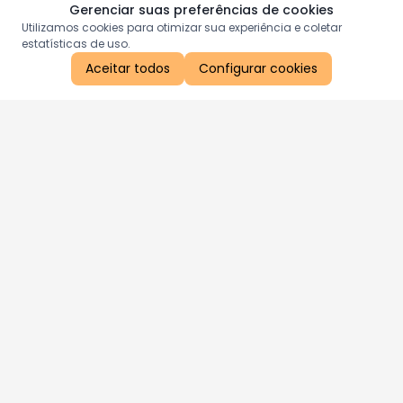
Gerenciar suas preferências de cookies
Utilizamos cookies para otimizar sua experiência e coletar
estatísticas de uso.
Aceitar todos
Configurar cookies
Aproveite as nossas promoções!
Cadastre seu e-mail e receba ofertas exclusivas.
QUERO RECEBER