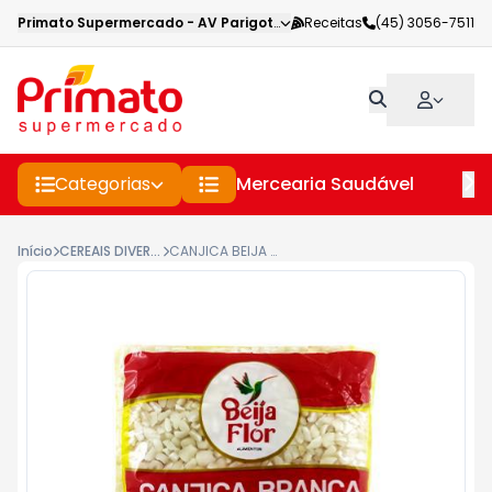
Primato Supermercado
-
AV Parigot de Souza
Receitas
,
Toledo
(45) 3056-7511
-
PR
Categorias
Mercearia Saudável
Pe
Início
CEREAIS DIVERSOS
CANJICA BEIJA FLOR 500G BRANCA