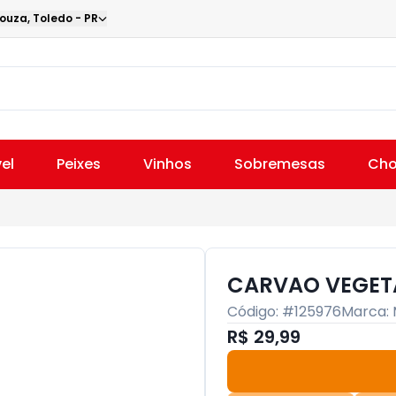
Souza
,
Toledo
-
PR
el
Peixes
Vinhos
Sobremesas
Cho
CARVAO VEGET
Código: #
125976
Marca:
R$ 29,99