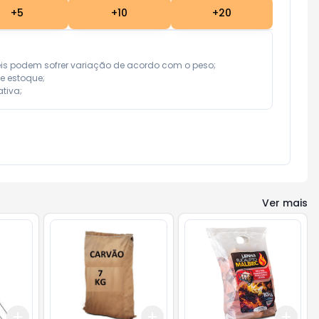
+
5
+
10
+
20
eis podem sofrer variação de acordo com o peso;

e estoque;

tiva;
Ver mais
Add
Add
Add
+
3
+
5
+
10
+
3
+
5
+
10
+
3