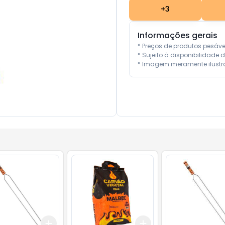
+
3
Informações gerais
* Preços de produtos pesáv
* Sujeito à disponibilidade d
* Imagem meramente ilustra
Add
Add
10
+
3
+
5
+
10
+
3
+
5
+
10