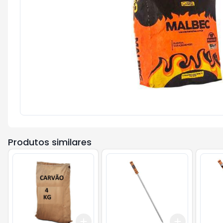
Produtos similares
Add
Add
+
3
+
5
+
10
+
3
+
5
+