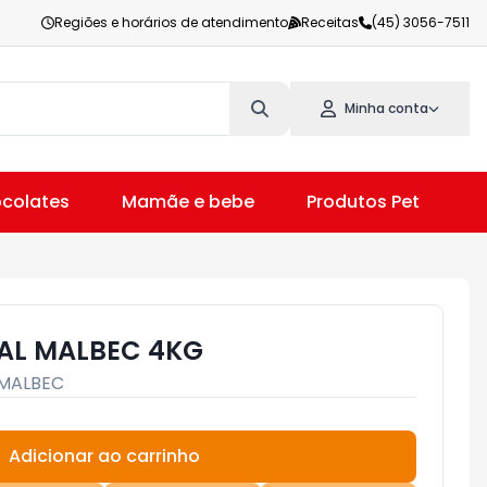
Regiões e horários de atendimento
Receitas
(45) 3056-7511
Minha conta
colates
Mamãe e bebe
Produtos Pet
V
AL MALBEC 4KG
MALBEC
Adicionar ao carrinho
Subtotal:
R$ 0,00