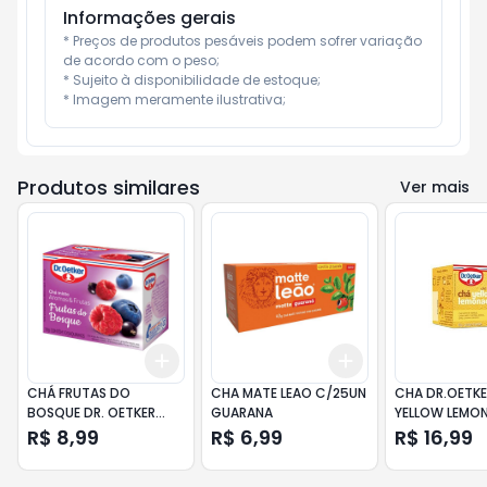
Informações gerais
* Preços de produtos pesáveis podem sofrer variação 
de acordo com o peso;

* Sujeito à disponibilidade de estoque;

* Imagem meramente ilustrativa;
Produtos similares
Ver mais
Add
Add
+
3
+
5
+
10
+
3
+
5
+
10
CHÁ FRUTAS DO
CHA MATE LEAO C/25UN
CHA DR.OETKE
BOSQUE DR. OETKER
GUARANA
YELLOW LEMO
AROMAS & FRUTAS
R$ 8,99
R$ 6,99
R$ 16,99
CAIXA 10G 10 UNIDADES