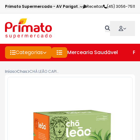
Primato Supermercado
-
AV Parigot de Souza
Receitas
,
Toledo
(45) 3056-7511
-
PR
Categorias
Mercearia Saudável
Pe
Início
Chas
CHÁ LEÃO CAPIM-CIDREIRA 15 SACHÊS 15GR