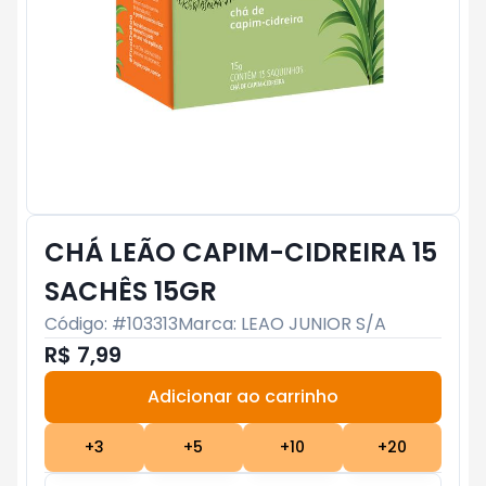
CHÁ LEÃO CAPIM-CIDREIRA 15
SACHÊS 15GR
Código: #
103313
Marca:
LEAO JUNIOR S/A
R$ 7,99
Adicionar ao carrinho
Subtotal:
R$ 0
+
3
+
5
+
10
+
20