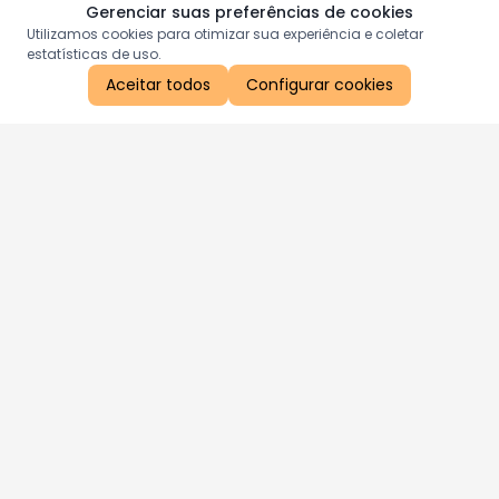
Gerenciar suas preferências de cookies
Utilizamos cookies para otimizar sua experiência e coletar
estatísticas de uso.
Aceitar todos
Configurar cookies
Aproveite as nossas promoções!
Cadastre seu e-mail e receba ofertas exclusivas.
QUERO RECEBER