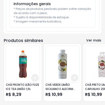
Informações gerais
* Preços de produtos pesáveis podem sofrer variação 
de acordo com o peso;

* Sujeito à disponibilidade de estoque;

* Imagem meramente ilustrativa;
Produtos similares
Ver mais
Add
Add
+
3
+
5
+
10
+
3
+
5
+
10
CHÁ PRONTO LEÃO FUZE
CHÁ VERDE LIMÃO
CHÁ PRETO LI
ICE TEA LIMÃO 1,5L
SICILIANO E ALECRIM
CARVALHO ZE
ZERO AÇÚCAR CASA
AÇÚCAR CASA
R$ 8,29
R$ 10,99
R$ 10,99
MADEIRA LIBERTEA
LIBERTEA GAR
GARRAFA 500ML
500ML