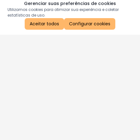
Gerenciar suas preferências de cookies
Utilizamos cookies para otimizar sua experiência e coletar
estatísticas de uso.
Aceitar todos
Configurar cookies
Aproveite as nossas promoções!
Cadastre seu e-mail e receba ofertas exclusivas.
QUERO RECEBER