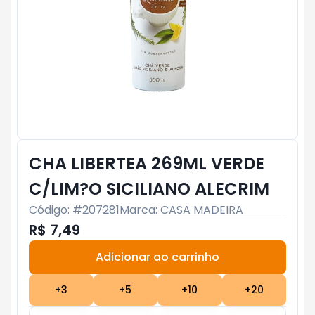
CHA LIBERTEA 269ML VERDE
C/LIM?O SICILIANO ALECRIM
Código: #
207281
Marca:
CASA MADEIRA
R$ 7,49
Adicionar ao carrinho
Subtotal:
R$ 0
+
3
+
5
+
10
+
20