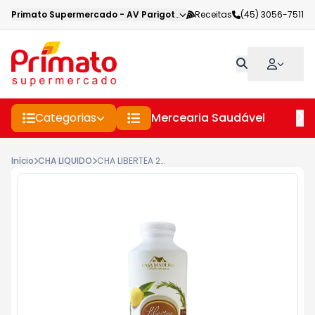
Primato Supermercado
-
AV Parigot de Souza
Receitas
,
Toledo
(45) 3056-7511
-
PR
Categorias
Mercearia Saudável
Pe
Início
CHA LIQUIDO
CHA LIBERTEA 269ML VERDE C/LIM?O SICILIANO ALECRIM