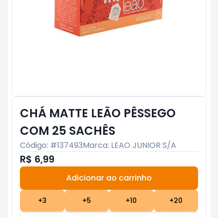
CHÁ MATTE LEÃO PÊSSEGO
COM 25 SACHÊS
Código: #
137493
Marca:
LEAO JUNIOR S/A
R$ 6,99
Adicionar ao carrinho
Subtotal:
R$ 0
+
3
+
5
+
10
+
20