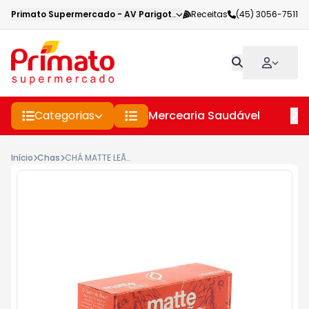
Primato Supermercado
-
AV Parigot de Souza
Receitas
,
Toledo
(45) 3056-7511
-
PR
Categorias
Mercearia Saudável
Pe
Início
Chas
CHÁ MATTE LEÃO PÊSSEGO COM 25 SACHÊS