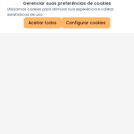
Gerenciar suas preferências de cookies
Utilizamos cookies para otimizar sua experiência e coletar
estatísticas de uso.
Aceitar todos
Configurar cookies
Aproveite as nossas promoções!
Cadastre seu e-mail e receba ofertas exclusivas.
QUERO RECEBER