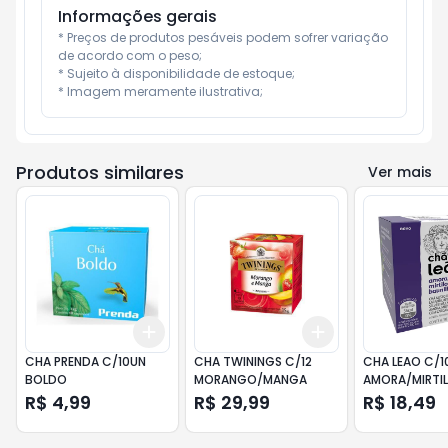
Informações gerais
* Preços de produtos pesáveis podem sofrer variação 
de acordo com o peso;

* Sujeito à disponibilidade de estoque;

* Imagem meramente ilustrativa;
Produtos similares
Ver mais
Add
Add
+
3
+
5
+
10
+
3
+
5
+
10
CHA PRENDA C/10UN
CHA TWININGS C/12
CHA LEAO C/1
BOLDO
MORANGO/MANGA
AMORA/MIRTI
R$ 4,99
R$ 29,99
R$ 18,49