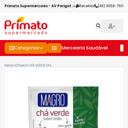
Primato Supermercado
-
AV Parigot de Souza
Receitas
,
Toledo
(45) 3056-7511
-
PR
Categorias
Mercearia Saudável
Pe
Início
Chas
CHÁ VERDE MAGRO ZERO LIMÃO 8GR