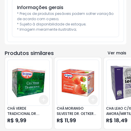
Informações gerais
* Preços de produtos pesáveis podem sofrer variação 
de acordo com o peso;

* Sujeito à disponibilidade de estoque;

* Imagem meramente ilustrativa;
Produtos similares
Ver mais
Add
Add
+
3
+
5
+
10
+
3
+
5
+
10
CHÁ VERDE
CHÁ MORANGO
CHA LEAO C/1
TRADICIONAL DR.
SILVESTRE DR. OETKER
AMORA/MIRTI
OETKER CAIXA 17G 10
AROMAS & FRUTAS
R$ 9,99
R$ 11,99
R$ 18,49
UNIDADES
CAIXA 10GR 10
UNIDADES