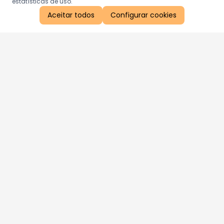
estatísticas de uso.
Aceitar todos
Configurar cookies
Aproveite as nossas promoções!
Cadastre seu e-mail e receba ofertas exclusivas.
QUERO RECEBER