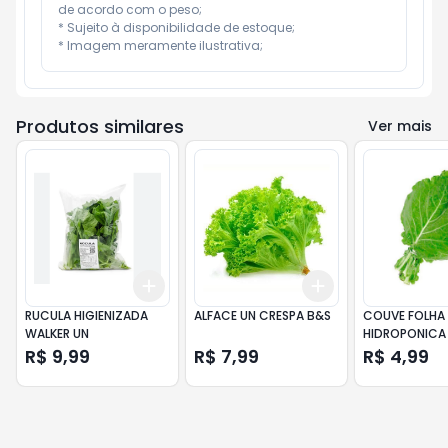
de acordo com o peso;

* Sujeito à disponibilidade de estoque;

* Imagem meramente ilustrativa;
Produtos similares
Ver mais
Add
Add
+
3
+
5
+
10
+
3
+
5
+
10
RUCULA HIGIENIZADA
ALFACE UN CRESPA B&S
COUVE FOLHA
WALKER UN
HIDROPONICA 
UNI
R$ 9,99
R$ 7,99
R$ 4,99