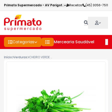
Primato Supermercado
-
AV Parigot de Souza
Receitas
,
Toledo
(45) 3056-7511
-
PR
Categorias
Mercearia Saudável
Pe
Início
Verduras
CHEIRO VERDE MACO