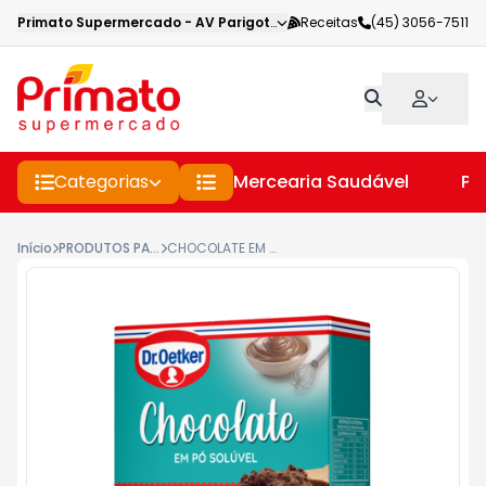
Primato Supermercado
-
AV Parigot de Souza
Receitas
,
Toledo
(45) 3056-7511
-
PR
Categorias
Mercearia Saudável
Pe
Início
PRODUTOS PARA BOLOS E PAES
CHOCOLATE EM PÓ SOLÚVEL DR.OETKER CAIXA 200GR