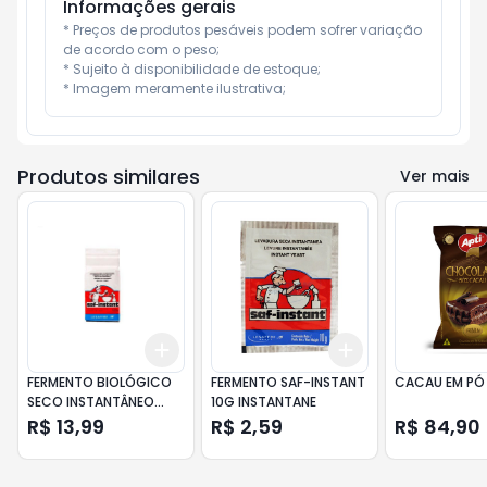
Informações gerais
* Preços de produtos pesáveis podem sofrer variação 
de acordo com o peso;

* Sujeito à disponibilidade de estoque;

* Imagem meramente ilustrativa;
Produtos similares
Ver mais
Add
Add
+
3
+
5
+
10
+
3
+
5
+
10
FERMENTO BIOLÓGICO
FERMENTO SAF-INSTANT
CACAU EM PÓ 
SECO INSTANTÂNEO
10G INSTANTANE
SAF-INSTANT PACOTE
R$ 13,99
R$ 2,59
R$ 84,90
125G