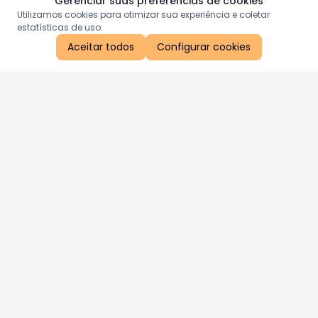
Gerenciar suas preferências de cookies
Utilizamos cookies para otimizar sua experiência e coletar
estatísticas de uso.
Aceitar todos
Configurar cookies
Aproveite as nossas promoções!
Cadastre seu e-mail e receba ofertas exclusivas.
QUERO RECEBER