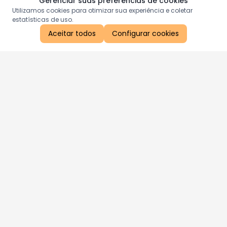
Gerenciar suas preferências de cookies
Utilizamos cookies para otimizar sua experiência e coletar
estatísticas de uso.
Aceitar todos
Configurar cookies
Aproveite as nossas promoções!
Cadastre seu e-mail e receba ofertas exclusivas.
QUERO RECEBER