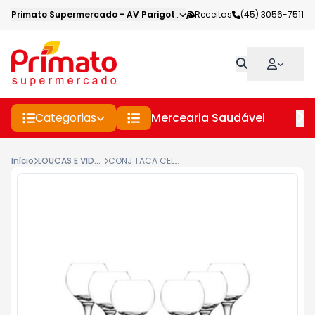
Primato Supermercado
-
AV Parigot de Souza
Receitas
,
Toledo
(45) 3056-7511
-
PR
Categorias
Mercearia Saudável
Pe
Início
LOUCAS E VIDROS
CONJ TACA CELEBRA 400ML AGUA