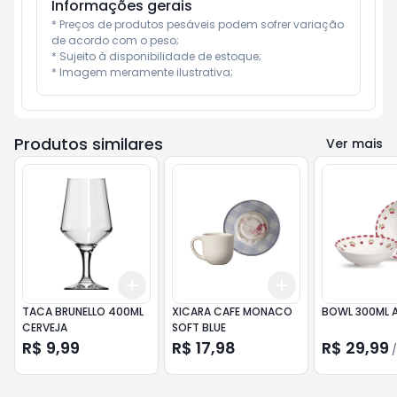
Informações gerais
* Preços de produtos pesáveis podem sofrer variação 
de acordo com o peso;

* Sujeito à disponibilidade de estoque;

* Imagem meramente ilustrativa;
Produtos similares
Ver mais
Add
Add
+
3
+
5
+
10
+
3
+
5
+
10
TACA BRUNELLO 400ML
XICARA CAFE MONACO
BOWL 300ML 
CERVEJA
SOFT BLUE
R$ 9,99
R$ 17,98
R$ 29,99
/