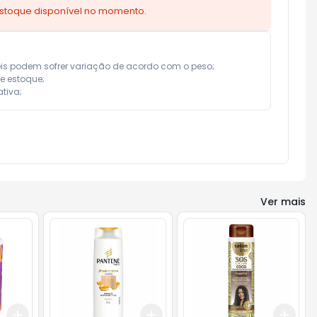
estoque disponível no momento.
eis podem sofrer variação de acordo com o peso;

e estoque;

tiva;
Ver mais
Add
Add
Add
+
3
+
5
+
10
+
3
+
5
+
10
+
3