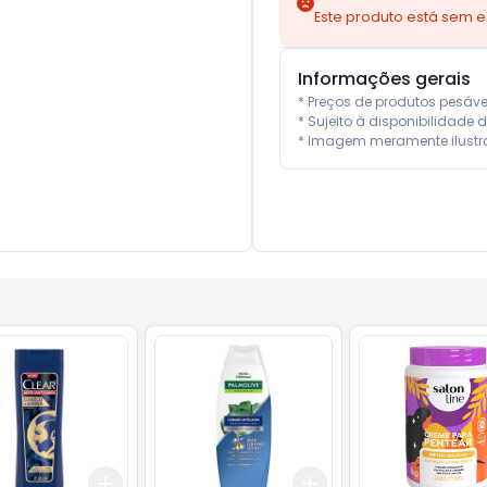
Este produto está sem 
Informações gerais
* Preços de produtos pesáv
* Sujeito à disponibilidade d
* Imagem meramente ilustra
Add
Add
10
+
3
+
5
+
10
+
3
+
5
+
10