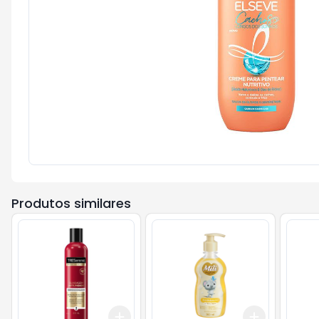
Produtos similares
Add
Add
+
3
+
5
+
10
+
3
+
5
+