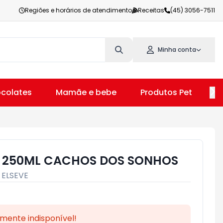
Regiões e horários de atendimento
Receitas
(45) 3056-7511
Minha conta
colates
Mamãe e bebe
Produtos Pet
V
E 250ML CACHOS DOS SONHOS
:
ELSEVE
mente indisponível!