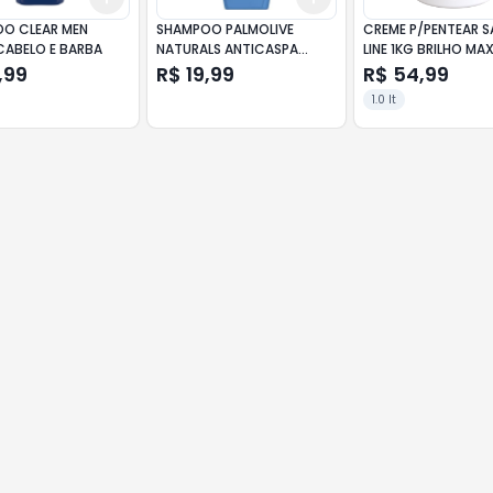
O CLEAR MEN
SHAMPOO PALMOLIVE
CREME P/PENTEAR 
CABELO E BARBA
NATURALS ANTICASPA
LINE 1KG BRILHO MA
CLÁSSICO 350ML
,99
R$ 19,99
R$ 54,99
1.0 lt