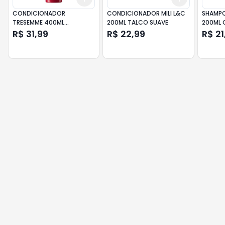
CONDICIONADOR
CONDICIONADOR MILI L&C
SHAMPO
TRESEMME 400ML
200ML TALCO SUAVE
200ML 
BLINDAGEM ANTIUMIDADE
R$ 31,99
R$ 22,99
R$ 21