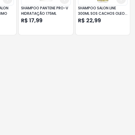
SALON
SHAMPOO PANTENE PRO-V
SHAMPOO SALON LINE
XIMO
HIDRATAÇÃO 175ML
300ML SOS CACHOS OLEO
DE COCO
R$ 17,99
R$ 22,99