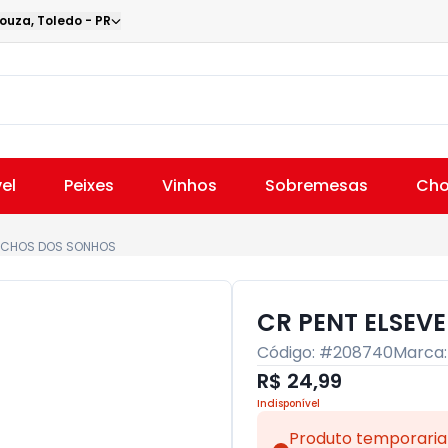
Souza
,
Toledo
-
PR
el
Peixes
Vinhos
Sobremesas
Cho
CACHOS DOS SONHOS
CR PENT ELSEV
Código: #
208740
Marca
R$ 24,99
Indisponível
Produto temporaria