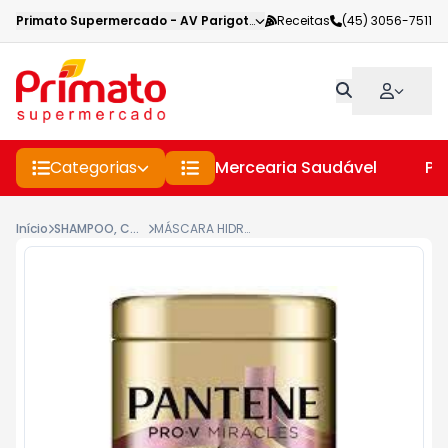
Primato Supermercado
-
AV Parigot de Souza
Receitas
,
Toledo
(45) 3056-7511
-
PR
Categorias
Mercearia Saudável
Pe
Início
SHAMPOO, CONDICIONADOR E CREME PARA CABELOS
MÁSCARA HIDRATANTE PANTENE COLÁGENO HIDRATA & RESGATA POTE 550ML