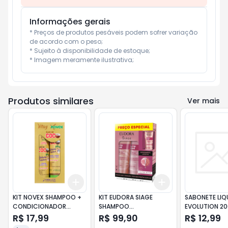
Informações gerais
* Preços de produtos pesáveis podem sofrer variação 
de acordo com o peso;

* Sujeito à disponibilidade de estoque;

* Imagem meramente ilustrativa;
Produtos similares
Ver mais
Add
Add
+
3
+
5
+
10
+
3
+
5
+
10
KIT NOVEX SHAMPOO +
KIT EUDORA SIAGE
SABONETE LIQ
CONDICIONADOR
SHAMPOO
EVOLUTION 20
600ML OLEO DE COCO
CONDICIONADOR
BRANCA
R$ 17,99
R$ 99,90
R$ 12,99
375ML NUTRI ROSE