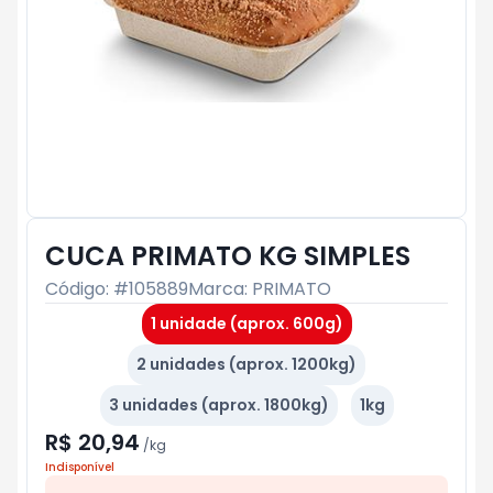
CUCA PRIMATO KG SIMPLES
Código: #
105889
Marca:
PRIMATO
1 unidade (aprox. 600g)
2 unidades (aprox. 1200kg)
3 unidades (aprox. 1800kg)
1kg
R$ 20,94
/
kg
Indisponível