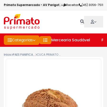
Primato Supermercado
-
AV Parigot de Souza
Receitas
,
Toledo
(45) 3056-7511
-
PR
Categorias
Mercearia Saudável
Pe
Início
PAES PANIFICADORA
CUCA PRIMATO KG SIMPLES