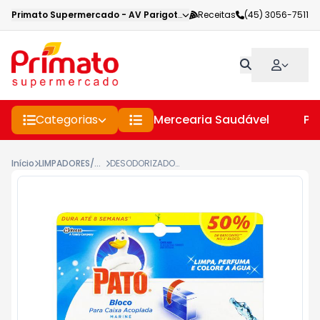
Primato Supermercado
-
AV Parigot de Souza
Receitas
,
Toledo
(45) 3056-7511
-
PR
Categorias
Mercearia Saudável
Pe
Início
LIMPADORES/DESODORANTES SANITÁRIOS
DESODORIZADOR PATO BLOCO PARA CAIXA ACOPLADA MARINE 2 UNIDADES 40G