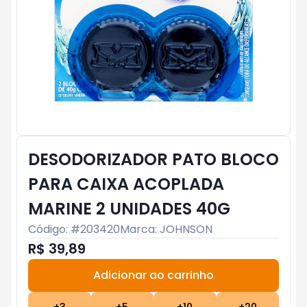
DESODORIZADOR PATO BLOCO
PARA CAIXA ACOPLADA
MARINE 2 UNIDADES 40G
Código: #
203420
Marca:
JOHNSON
R$ 39,89
Adicionar ao carrinho
Subtotal:
R$ 0