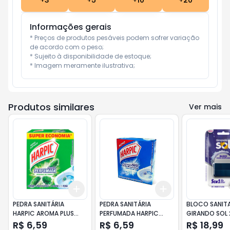
+
3
+
5
+
10
+
20
Informações gerais
* Preços de produtos pesáveis podem sofrer variação 
de acordo com o peso;

* Sujeito à disponibilidade de estoque;

* Imagem meramente ilustrativa;
Produtos similares
Ver mais
Add
Add
+
3
+
5
+
10
+
3
+
5
+
10
PEDRA SANITÁRIA
PEDRA SANITÁRIA
BLOCO SANIT
HARPIC AROMA PLUS
PERFUMADA HARPIC
GIRANDO SOL
PINHO 25GR
ACQUA MARINE 20GR
LAVANDA FRE
R$ 6,59
R$ 6,59
R$ 18,99