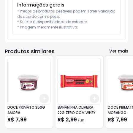
Informações gerais
* Preços de produtos pesáveis podem sofrer variação 
de acordo com o peso;

* Sujeito à disponibilidade de estoque;

* Imagem meramente ilustrativa;
Produtos similares
Ver mais
Add
Add
+
3
+
5
+
10
+
3
+
5
+
10
DOCE PRIMATO 350G
BANANINHA OLIVEIRA
DOCE PRIMAT
AMORA
22G ZERO COM WHEY
MORANGO
R$ 7,99
R$ 2,99
R$ 7,99
/
un