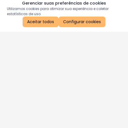
Gerenciar suas preferências de cookies
Utilizamos cookies para otimizar sua experiência e coletar
estatísticas de uso.
Aceitar todos
Configurar cookies
Aproveite as nossas promoções!
Cadastre seu e-mail e receba ofertas exclusivas.
QUERO RECEBER