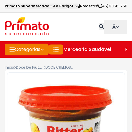
Primato Supermercado
-
AV Parigot de Souza
Receitas
,
Toledo
(45) 3056-7511
-
PR
Categorias
Mercearia Saudável
Pe
Início
Doce De Frutas
DOCE CREMOSO SCHMIER GOIABA RITTER POTE 400G