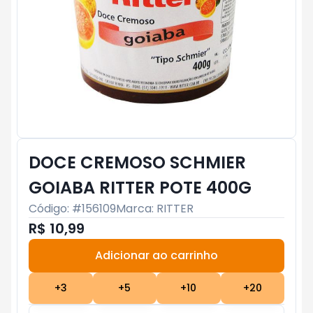
DOCE CREMOSO SCHMIER
GOIABA RITTER POTE 400G
Código: #
156109
Marca:
RITTER
R$ 10,99
Adicionar ao carrinho
Subtotal:
R$ 0
+
3
+
5
+
10
+
20