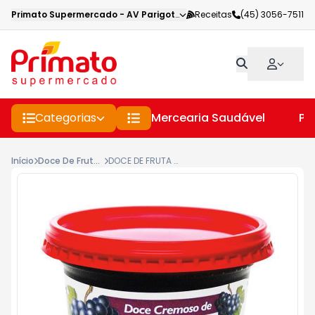
Primato Supermercado
-
AV Parigot de Souza
Receitas
,
Toledo
(45) 3056-7511
-
PR
Categorias
Mercearia Saudável
Pe
Início
Doce De Frutas
DOCE DE FRUTA RITTER CREMOSO SABOR UVA 400G