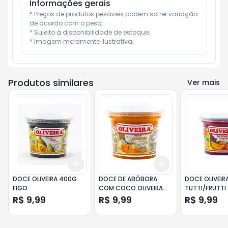
Informações gerais
* Preços de produtos pesáveis podem sofrer variação 
de acordo com o peso;

* Sujeito à disponibilidade de estoque;

* Imagem meramente ilustrativa;
Produtos similares
Ver mais
Add
Add
+
3
+
5
+
10
+
3
+
5
+
10
DOCE OLIVEIRA 400G
DOCE DE ABÓBORA
DOCE OLIVEIR
FIGO
COM COCO OLIVEIRA
TUTTI/FRUTTI
400GR
R$ 9,99
R$ 9,99
R$ 9,99