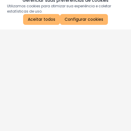
Gerenciar suas preferências de cookies
Utilizamos cookies para otimizar sua experiência e coletar
estatísticas de uso.
Aceitar todos
Configurar cookies
Aproveite as nossas promoções!
Cadastre seu e-mail e receba ofertas exclusivas.
QUERO RECEBER