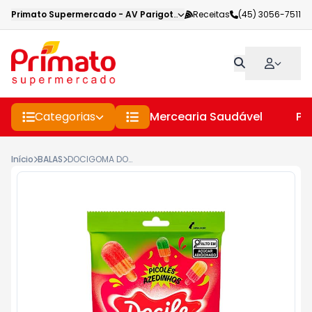
Primato Supermercado
-
AV Parigot de Souza
Receitas
,
Toledo
(45) 3056-7511
-
PR
Categorias
Mercearia Saudável
Pe
Início
BALAS
DOCIGOMA DOCILE 190G PICOLES AZEDINHOS