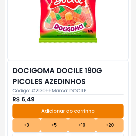
DOCIGOMA DOCILE 190G
PICOLES AZEDINHOS
Código: #
213066
Marca:
DOCILE
R$ 6,49
Adicionar ao carrinho
Subtotal:
R$ 0
+
3
+
5
+
10
+
20