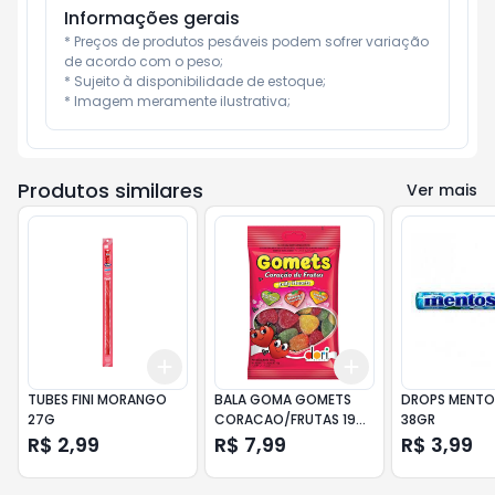
Informações gerais
* Preços de produtos pesáveis podem sofrer variação 
de acordo com o peso;

* Sujeito à disponibilidade de estoque;

* Imagem meramente ilustrativa;
Produtos similares
Ver mais
Add
Add
+
3
+
5
+
10
+
3
+
5
+
10
TUBES FINI MORANGO
BALA GOMA GOMETS
DROPS MENTO
27G
CORACAO/FRUTAS 190
38GR
G
R$ 2,99
R$ 7,99
R$ 3,99