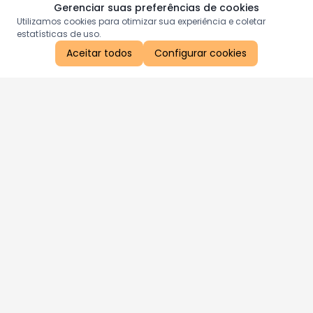
Gerenciar suas preferências de cookies
Utilizamos cookies para otimizar sua experiência e coletar
estatísticas de uso.
Aceitar todos
Configurar cookies
Aproveite as nossas promoções!
Cadastre seu e-mail e receba ofertas exclusivas.
QUERO RECEBER