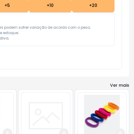
+
5
+
10
+
20
eis podem sofrer variação de acordo com o peso;

e estoque;

tiva;
Ver mais
Add
Add
Add
+
3
+
5
+
10
+
3
+
5
+
10
+
3