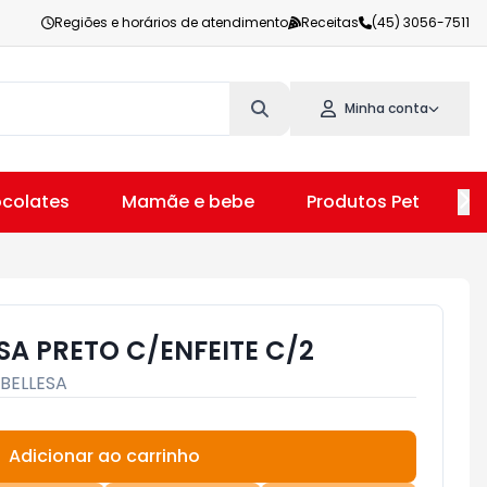
Regiões e horários de atendimento
Receitas
(45) 3056-7511
Minha conta
colates
Mamãe e bebe
Produtos Pet
V
SA PRETO C/ENFEITE C/2
BELLESA
Adicionar ao carrinho
Subtotal:
R$ 0,00