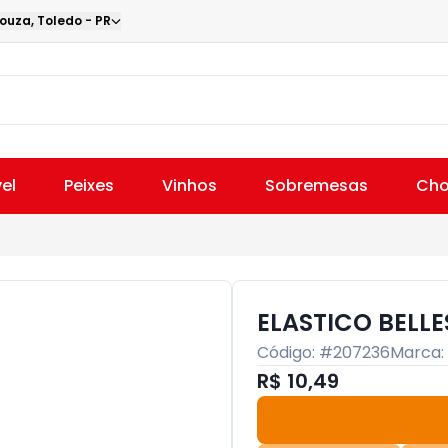
Souza
,
Toledo
-
PR
el
Peixes
Vinhos
Sobremesas
Cho
ELASTICO BELLE
Código: #
207236
Marca:
R$ 10,49