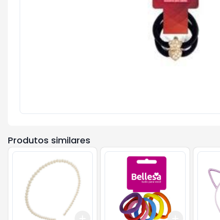
Produtos similares
Add
Add
+
3
+
5
+
10
+
3
+
5
+