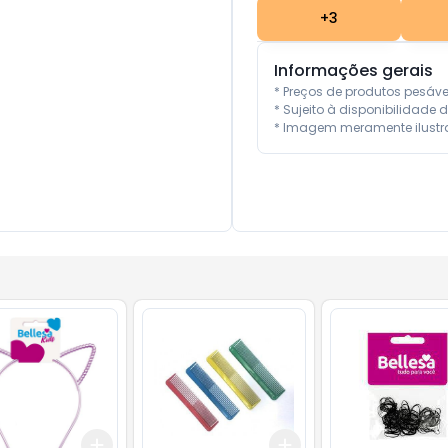
+
3
Informações gerais
* Preços de produtos pesáv
* Sujeito à disponibilidade d
* Imagem meramente ilustra
Add
Add
10
+
3
+
5
+
10
+
3
+
5
+
10