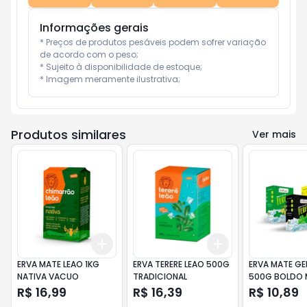
Informações gerais
* Preços de produtos pesáveis podem sofrer variação 
de acordo com o peso;

* Sujeito à disponibilidade de estoque;

* Imagem meramente ilustrativa;
Produtos similares
Ver mais
Add
Add
+
3
+
5
+
10
+
3
+
5
+
10
ERVA MATE LEAO 1KG
ERVA TERERE LEAO 500G
ERVA MATE GE
NATIVA VACUO
TRADICIONAL
500G BOLDO 
R$ 16,99
R$ 16,39
R$ 10,89