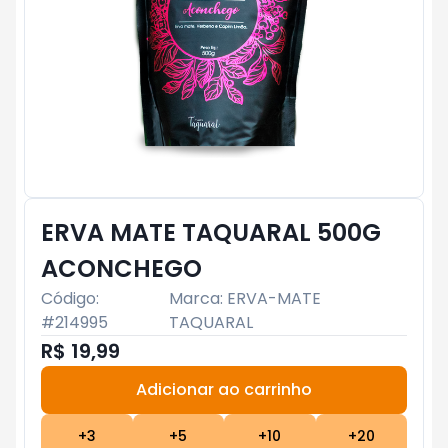
ERVA MATE TAQUARAL 500G
ACONCHEGO
Código:
Marca:
ERVA-MATE
#
214995
TAQUARAL
R$ 19,99
Adicionar ao carrinho
Subtotal:
R$ 0
+
3
+
5
+
10
+
20