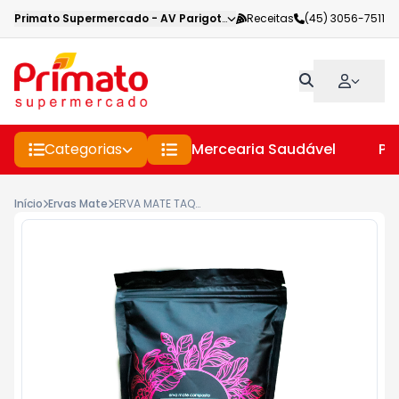
Primato Supermercado
-
AV Parigot de Souza
Receitas
,
Toledo
(45) 3056-7511
-
PR
Categorias
Mercearia Saudável
Pe
Início
Ervas Mate
ERVA MATE TAQUARAL 500G ACONCHEGO