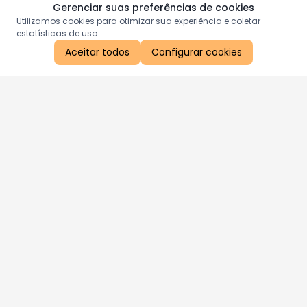
Gerenciar suas preferências de cookies
Utilizamos cookies para otimizar sua experiência e coletar
estatísticas de uso.
Aceitar todos
Configurar cookies
Aproveite as nossas promoções!
Cadastre seu e-mail e receba ofertas exclusivas.
QUERO RECEBER