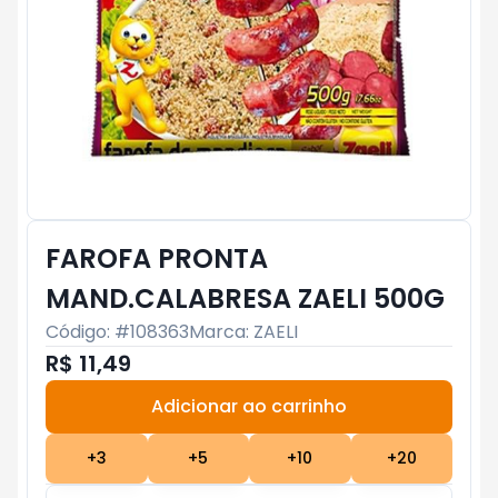
FAROFA PRONTA
MAND.CALABRESA ZAELI 500G
Código: #
108363
Marca:
ZAELI
R$ 11,49
Adicionar ao carrinho
Subtotal:
R$ 0
+
3
+
5
+
10
+
20