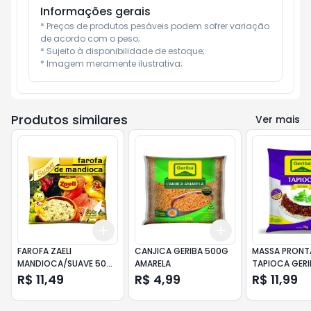
Informações gerais
* Preços de produtos pesáveis podem sofrer variação 
de acordo com o peso;

* Sujeito à disponibilidade de estoque;

* Imagem meramente ilustrativa;
Produtos similares
Ver mais
Add
Add
+
3
+
5
+
10
+
3
+
5
+
10
FAROFA ZAELI
CANJICA GERIBA 500G
MASSA PRONT
MANDIOCA/SUAVE 500
AMARELA
TAPIOCA GERI
GR
R$ 11,49
R$ 4,99
R$ 11,99