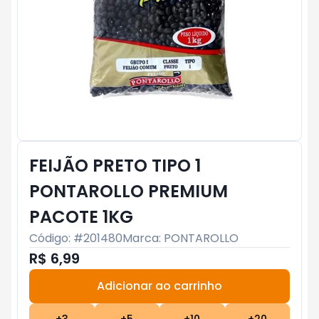
FEIJÃO PRETO TIPO 1
PONTAROLLO PREMIUM
PACOTE 1KG
Código: #
201480
Marca:
PONTAROLLO
R$ 6,99
Adicionar ao carrinho
Subtotal:
R$ 0