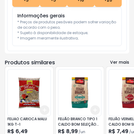
+
3
+
5
+
10
+
20
Informações gerais
* Preços de produtos pesáveis podem sofrer variação 
de acordo com o peso;

* Sujeito à disponibilidade de estoque;

* Imagem meramente ilustrativa;
Produtos similares
Ver mais
Add
Add
+
3
+
5
+
10
+
3
+
5
+
10
FEIJAO CARIOCA MALU
FEIJÃO BRANCO TIPO 1
FEIJÃO VERMEL
1KG T-1
CALDO BOM SELEÇÃO
CALDO BOM S
ESPECIAL PACOTE 500G
ESPECIAL PAC
R$ 6,49
R$ 8,99
R$ 7,49
/
un
/
u