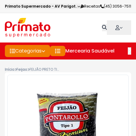
Primato Supermercado
-
AV Parigot de Souza
Receitas
,
Toledo
(45) 3056-7511
-
PR
Categorias
Mercearia Saudável
Pe
Início
Feijao
FEIJÃO PRETO TIPO 1 PONTAROLLO PREMIUM PACOTE 1KG