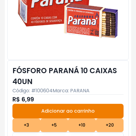
FÓSFORO PARANÁ 10 CAIXAS
40UN
Código: #
100604
Marca:
PARANA
R$ 6,99
Adicionar ao carrinho
Subtotal:
R$ 0
+
3
+
5
+
10
+
20