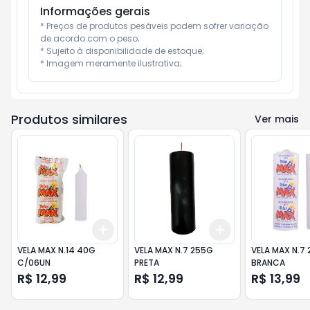
Informações gerais
* Preços de produtos pesáveis podem sofrer variação 
de acordo com o peso;

* Sujeito à disponibilidade de estoque;

* Imagem meramente ilustrativa;
Produtos similares
Ver mais
Add
Add
+
3
+
5
+
10
+
3
+
5
+
10
VELA MAX N.14 40G
VELA MAX N.7 255G
VELA MAX N.7
C/06UN
PRETA
BRANCA
R$ 12,99
R$ 12,99
R$ 13,99