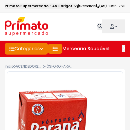
Primato Supermercado
-
AV Parigot de Souza
Receitas
,
Toledo
(45) 3056-7511
-
PR
Categorias
Mercearia Saudável
Pe
Início
ACENDEDORES E VELAS
FÓSFORO PARANÁ 10 CAIXAS 40UN