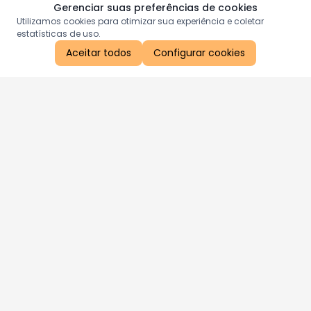
Gerenciar suas preferências de cookies
Utilizamos cookies para otimizar sua experiência e coletar
estatísticas de uso.
Aceitar todos
Configurar cookies
Aproveite as nossas promoções!
Cadastre seu e-mail e receba ofertas exclusivas.
QUERO RECEBER