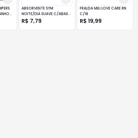
MPERS
ABSORVENTE SYM
FRALDA MILI LOVE CARE RN
ANHO
NOITE/DIA SUAVE C/ABAS
C/18
ES
C/8UN
R$ 7,79
R$ 19,99