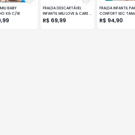
MILI BABY
FRALDA DESCARTÁVEL
FRALDA INFANTIL PA
HO XG C/18
INFANTIL MILI LOVE & CARE M
CONFORT SEC TAM
PACOTE 26 UNIDADES
XG COM 34 UNIDAD
9,99
R$ 69,99
R$ 94,90