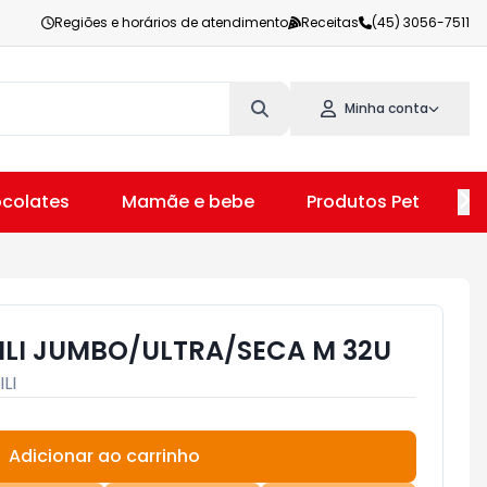
Regiões e horários de atendimento
Receitas
(45) 3056-7511
Minha conta
colates
Mamãe e bebe
Produtos Pet
V
ILI JUMBO/ULTRA/SECA M 32U
ILI
Adicionar ao carrinho
Subtotal:
R$ 0,00