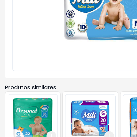
Produtos similares
Add
Add
+
3
+
5
+
10
+
3
+
5
+