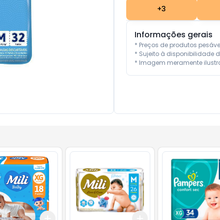
+
3
Informações gerais
* Preços de produtos pesáv
* Sujeito à disponibilidade d
* Imagem meramente ilustra
Add
Add
10
+
3
+
5
+
10
+
3
+
5
+
10