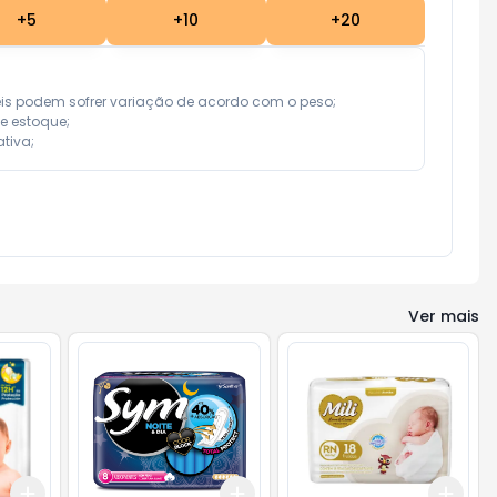
+
5
+
10
+
20
eis podem sofrer variação de acordo com o peso;

e estoque;

tiva;
Ver mais
Add
Add
Add
+
3
+
5
+
10
+
3
+
5
+
10
+
3