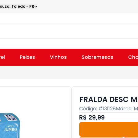
Souza
,
Toledo
-
PR
el
Peixes
Vinhos
Sobremesas
Cho
FRALDA DESC M
Código: #
131128
Marca:
M
R$ 29,99