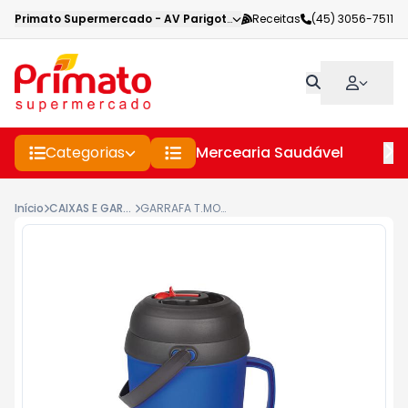
Primato Supermercado
-
AV Parigot de Souza
Receitas
,
Toledo
(45) 3056-7511
-
PR
Categorias
Mercearia Saudável
Pe
Início
CAIXAS E GARRAFAS TERMICAS
GARRAFA T.MOR BIGGY 2,5L AZUL