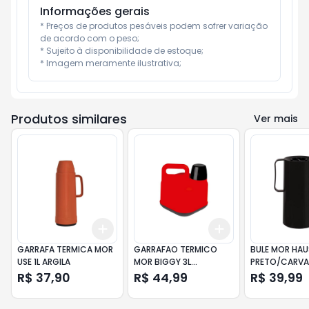
Informações gerais
* Preços de produtos pesáveis podem sofrer variação 
de acordo com o peso;

* Sujeito à disponibilidade de estoque;

* Imagem meramente ilustrativa;
Produtos similares
Ver mais
Add
Add
+
3
+
5
+
10
+
3
+
5
+
10
GARRAFA TERMICA MOR
GARRAFAO TERMICO
BULE MOR HAUS
USE 1L ARGILA
MOR BIGGY 3L
PRETO/CARV
VERMELHO
R$ 37,90
R$ 44,99
R$ 39,99