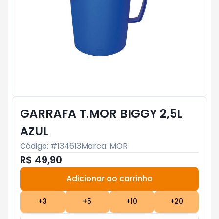
GARRAFA T.MOR BIGGY 2,5L
AZUL
Código: #
134613
Marca:
MOR
R$ 49,90
Adicionar ao carrinho
Subtotal:
R$ 0
+
3
+
5
+
10
+
20