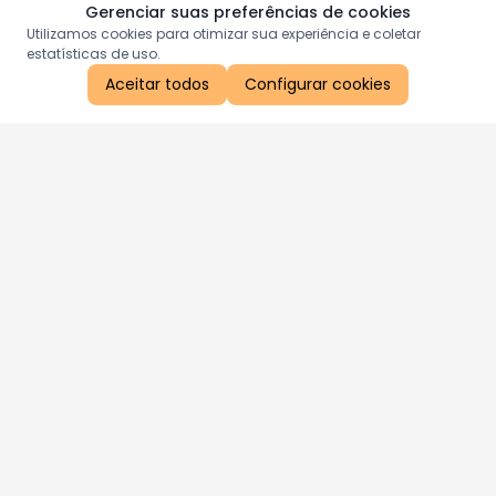
Gerenciar suas preferências de cookies
Utilizamos cookies para otimizar sua experiência e coletar
estatísticas de uso.
Aceitar todos
Configurar cookies
Aproveite as nossas promoções!
Cadastre seu e-mail e receba ofertas exclusivas.
QUERO RECEBER