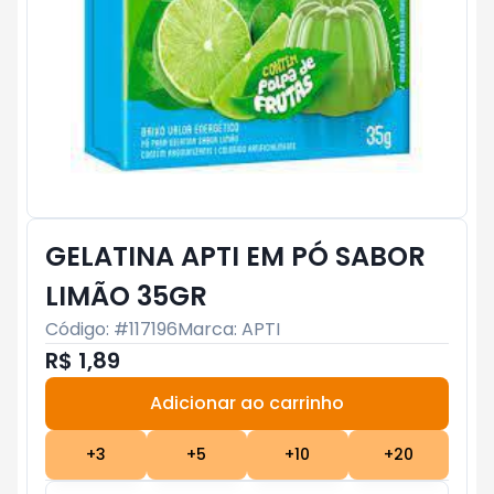
GELATINA APTI EM PÓ SABOR
LIMÃO 35GR
Código: #
117196
Marca:
APTI
R$ 1,89
Adicionar ao carrinho
Subtotal:
R$ 0
+
3
+
5
+
10
+
20