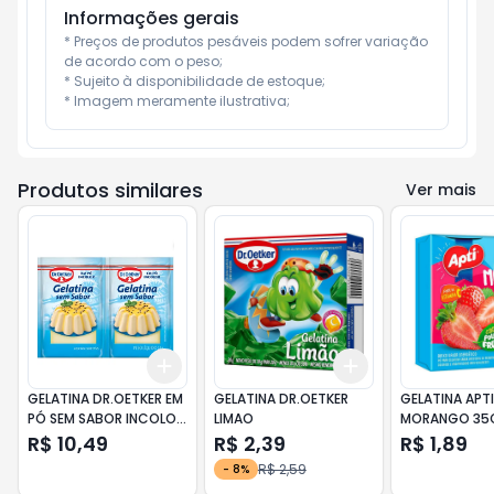
Informações gerais
* Preços de produtos pesáveis podem sofrer variação 
de acordo com o peso;

* Sujeito à disponibilidade de estoque;

* Imagem meramente ilustrativa;
Produtos similares
Ver mais
Add
Add
+
3
+
5
+
10
+
3
+
5
+
10
GELATINA DR.OETKER EM
GELATINA DR.OETKER
GELATINA APTI
PÓ SEM SABOR INCOLOR
LIMAO
MORANGO 35
SACHÊ 2 UNIDADES
R$ 10,49
R$ 2,39
R$ 1,89
24GR
R$ 2,59
-
8
%