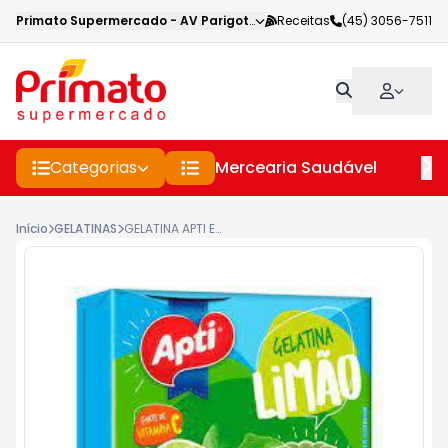
Primato Supermercado
-
AV Parigot de Souza
Receitas
,
Toledo
(45) 3056-7511
-
PR
Categorias
Mercearia Saudável
Pe
Início
GELATINAS
GELATINA APTI EM PÓ SABOR LIMÃO 35GR