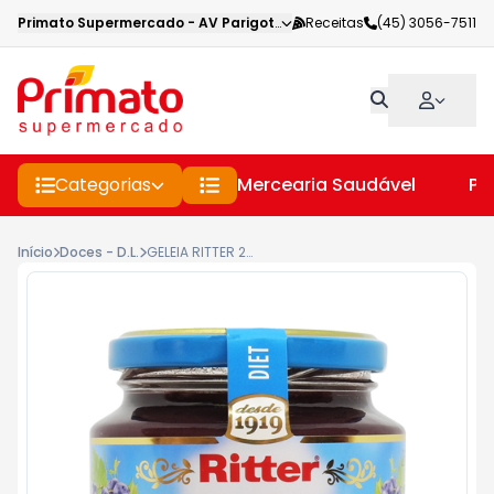
Primato Supermercado
-
AV Parigot de Souza
Receitas
,
Toledo
(45) 3056-7511
-
PR
Categorias
Mercearia Saudável
Pe
Início
Doces - D.L.
GELEIA RITTER 260G DIET UVA