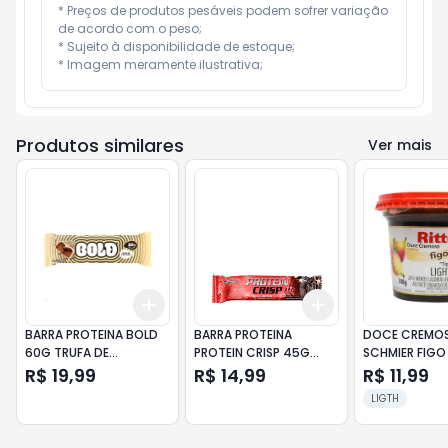
* Preços de produtos pesáveis podem sofrer variação 
de acordo com o peso;

* Sujeito à disponibilidade de estoque;

* Imagem meramente ilustrativa;
Produtos similares
Ver mais
Add
Add
+
3
+
5
+
10
+
3
+
5
+
10
BARRA PROTEINA BOLD
BARRA PROTEINA
DOCE CREMO
60G TRUFA DE
PROTEIN CRISP 45G
SCHMIER FIGO
CHOCOLATE
BROWNIE CHOCOLATE
RITTER POTE 
R$ 19,99
R$ 14,99
R$ 11,99
LIGTH