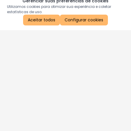
Gerenciar suas preferências de cookies
Utilizamos cookies para otimizar sua experiência e coletar
estatísticas de uso.
Aceitar todos
Configurar cookies
Aproveite as nossas promoções!
Cadastre seu e-mail e receba ofertas exclusivas.
QUERO RECEBER