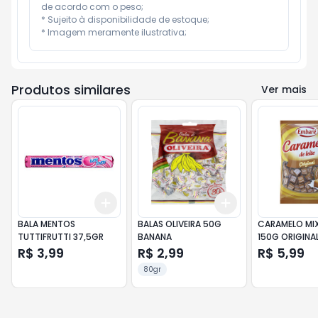
de acordo com o peso;

* Sujeito à disponibilidade de estoque;

* Imagem meramente ilustrativa;
Produtos similares
Ver mais
Add
Add
+
3
+
5
+
10
+
3
+
5
+
10
BALA MENTOS
BALAS OLIVEIRA 50G
CARAMELO MIX 
TUTTIFRUTTI 37,5GR
BANANA
150G ORIGINA
R$ 3,99
R$ 2,99
R$ 5,99
80gr