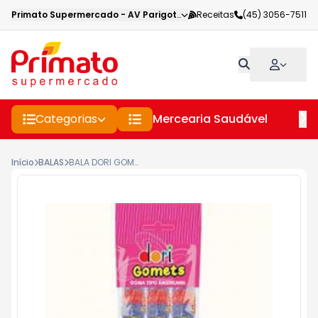
Primato Supermercado
-
AV Parigot de Souza
Receitas
,
Toledo
(45) 3056-7511
-
PR
Categorias
Mercearia Saudável
Pe
Início
BALAS
BALA DORI GOMETS FRUTAS