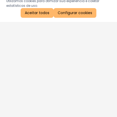
Utilizamos cookies para otimizar sua experiência e coletar
estatísticas de uso.
Aceitar todos
Configurar cookies
Aproveite as nossas promoções!
Cadastre seu e-mail e receba ofertas exclusivas.
QUERO RECEBER