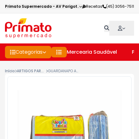
Primato Supermercado
-
AV Parigot de Souza
Receitas
,
Toledo
(45) 3056-7511
-
PR
Categorias
Mercearia Saudável
Pe
Início
ARTIGOS PARA FESTA
GUARDANAPO ALEGRIA 50UN AZUL