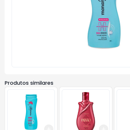
Produtos similares
Add
Add
+
3
+
5
+
10
+
3
+
5
+