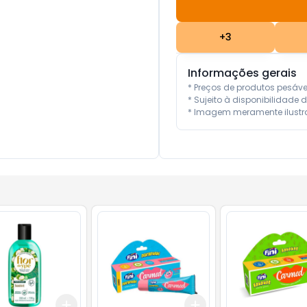
+
3
Informações gerais
* Preços de produtos pesáv
* Sujeito à disponibilidade d
* Imagem meramente ilustra
Add
Add
10
+
3
+
5
+
10
+
3
+
5
+
10