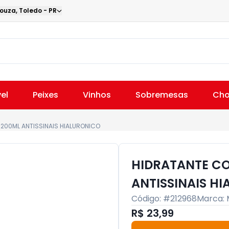
Souza
,
Toledo
-
PR
el
Peixes
Vinhos
Sobremesas
Cho
200ML ANTISSINAIS HIALURONICO
HIDRATANTE C
ANTISSINAIS H
Código: #
212968
Marca:
R$ 23,99