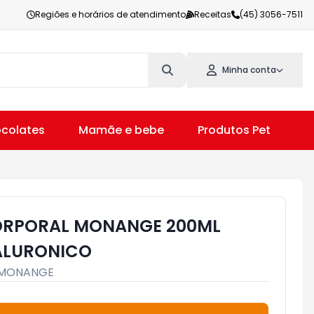
Regiões e horários de atendimento
Receitas
(45) 3056-7511
Minha conta
colates
Mamãe e bebe
Produtos Pet
V
ORPORAL MONANGE 200ML
IALURONICO
MONANGE