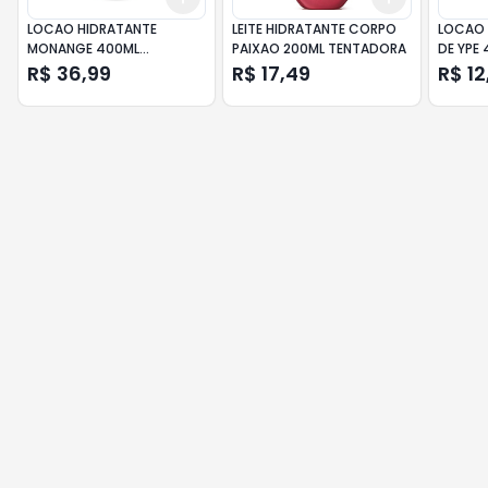
LOCAO HIDRATANTE
LEITE HIDRATANTE CORPO
LOCAO 
MONANGE 400ML
PAIXAO 200ML TENTADORA
DE YPE
ANTISSINAIS HIALURONICO
ALOE V
R$ 36,99
R$ 17,49
R$ 12