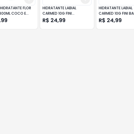
HIDRATANTE FLOR
HIDRATANTE LABIAL
HIDRATANTE LABIAL
 400ML COCO E
CARMED 10G FINI
CARMED 10G FINI B
ERA
DENTADURAS
,99
R$ 24,99
R$ 24,99