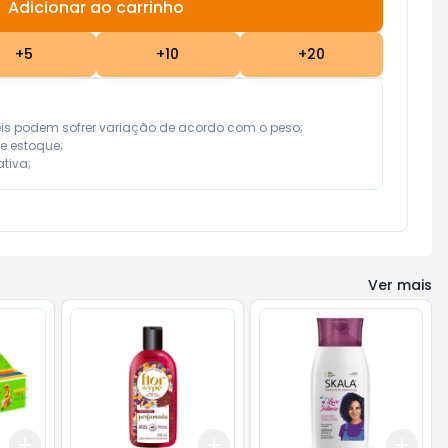
Adicionar ao carrinho
Subtotal:
R$ 0,00
+
5
+
10
+
20
eis podem sofrer variação de acordo com o peso;

e estoque;

tiva;
Ver mais
Add
Add
Add
+
3
+
5
+
10
+
3
+
5
+
10
+
3