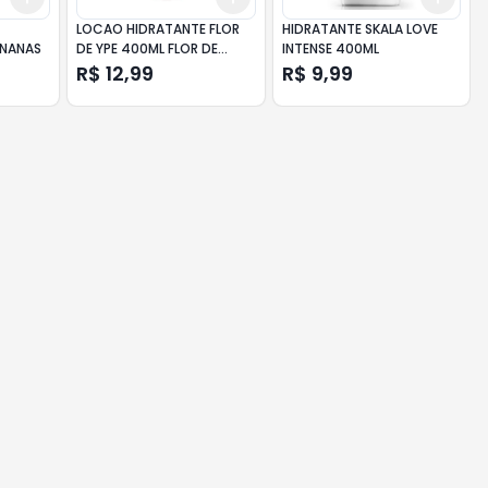
LOCAO HIDRATANTE FLOR
HIDRATANTE SKALA LOVE
ANANAS
DE YPE 400ML FLOR DE
INTENSE 400ML
AMEIXA E LOTUS
R$ 12,99
R$ 9,99