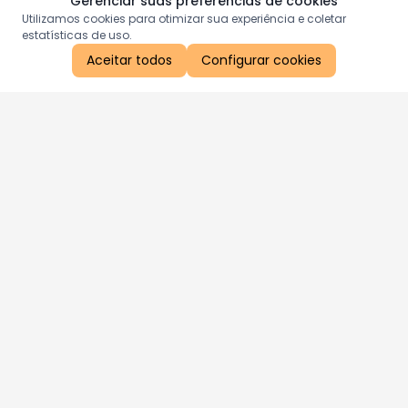
Gerenciar suas preferências de cookies
Utilizamos cookies para otimizar sua experiência e coletar
estatísticas de uso.
Aceitar todos
Configurar cookies
Aproveite as nossas promoções!
Cadastre seu e-mail e receba ofertas exclusivas.
QUERO RECEBER