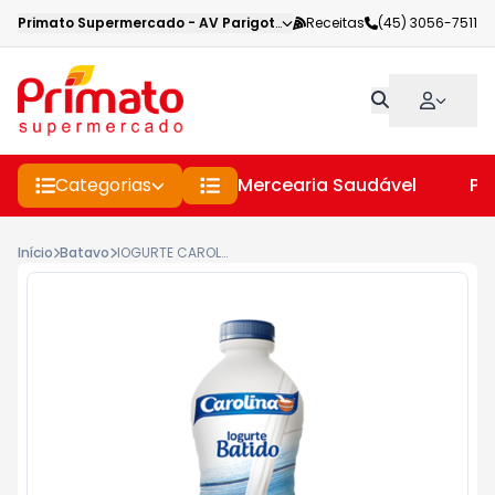
Primato Supermercado
-
AV Parigot de Souza
Receitas
,
Toledo
(45) 3056-7511
-
PR
Categorias
Mercearia Saudável
Pe
Início
Batavo
IOGURTE CAROLINA 800G ADOCADO BATIDO