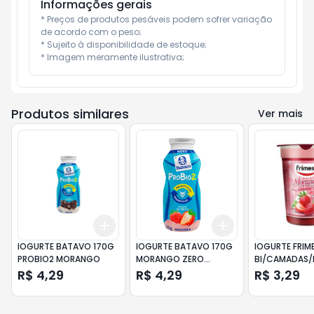
Informações gerais
* Preços de produtos pesáveis podem sofrer variação 
de acordo com o peso;

* Sujeito à disponibilidade de estoque;

* Imagem meramente ilustrativa;
Produtos similares
Ver mais
Add
Add
+
3
+
5
+
10
+
3
+
5
+
10
IOGURTE BATAVO 170G
IOGURTE BATAVO 170G
IOGURTE FRIM
PROBIO2 MORANGO
MORANGO ZERO
BI/CAMADAS/
LACTOSE PROBIO2
165
R$ 4,29
R$ 4,29
R$ 3,29