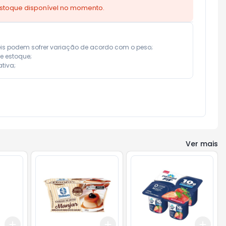
estoque disponível no momento.
eis podem sofrer variação de acordo com o peso;

e estoque;

tiva;
Ver mais
Add
Add
Add
+
3
+
5
+
10
+
3
+
5
+
10
+
3