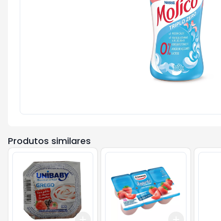
Produtos similares
Add
Add
+
3
+
5
+
10
+
3
+
5
+