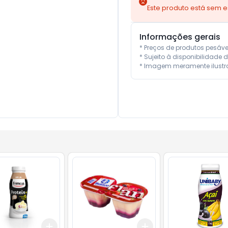
Este produto está sem 
Informações gerais
* Preços de produtos pesáv
* Sujeito à disponibilidade d
* Imagem meramente ilustra
Add
Add
10
+
3
+
5
+
10
+
3
+
5
+
10