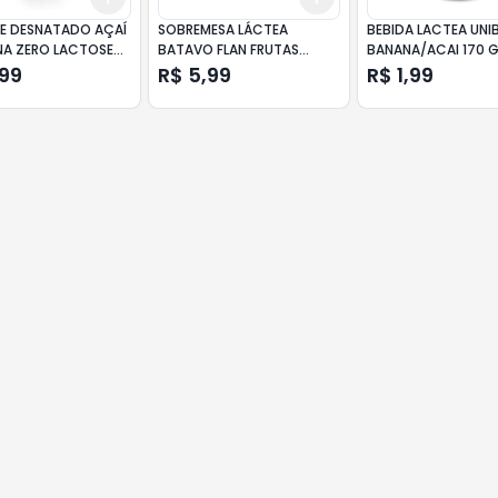
E DESNATADO AÇAÍ
SOBREMESA LÁCTEA
BEBIDA LACTEA UNI
NA ZERO LACTOSE
BATAVO FLAN FRUTAS
BANANA/ACAI 170
A PROTEIN+ FRASCO
VERMELHAS 200GR
,99
R$ 5,99
R$ 1,99