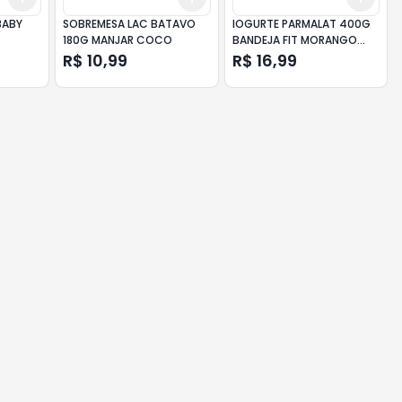
BABY
SOBREMESA LAC BATAVO
IOGURTE PARMALAT 400G
 G
180G MANJAR COCO
BANDEJA FIT MORANGO
ZERO LACTOSE
R$ 10,99
R$ 16,99