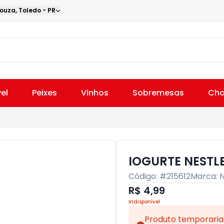
Souza
,
Toledo
-
PR
el
Peixes
Vinhos
Sobremesas
Cho
IOGURTE NESTL
Código: #
215612
Marca:
R$ 4,99
Indisponível
Produto temporaria