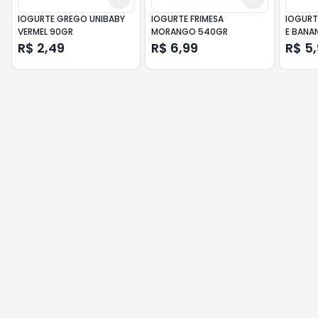
IOGURTE GREGO UNIBABY
IOGURTE FRIMESA
IOGURT
VERMEL 90GR
MORANGO 540GR
E BANA
FRIMES
R$ 2,49
R$ 6,99
R$ 5
170G