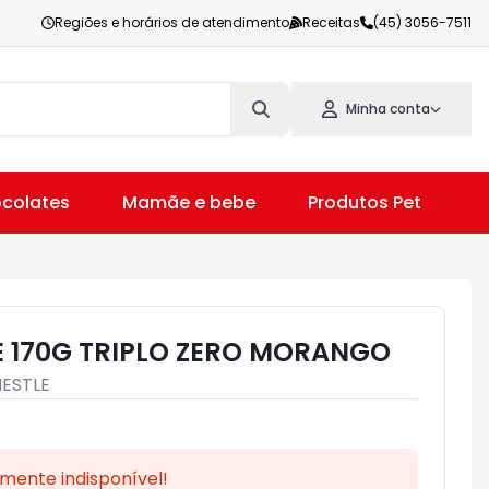
Regiões e horários de atendimento
Receitas
(45) 3056-7511
Minha conta
colates
Mamãe e bebe
Produtos Pet
V
E 170G TRIPLO ZERO MORANGO
NESTLE
mente indisponível!