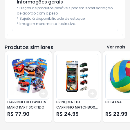
Informações gerais
* Preços de produtos pesáveis podem sofrer variação 
de acordo com o peso;

* Sujeito à disponibilidade de estoque;

* Imagem meramente ilustrativa;
Produtos similares
Ver mais
Add
Add
+
3
+
5
+
10
+
3
+
5
+
10
CARRINHO HOTWHEELS
BRINQ.MATTEL
BOLA EVA
MARIO KART SORTIDO
CARRINHO MATCHBOX
BASICO UN
R$ 77,90
R$ 24,99
R$ 22,99