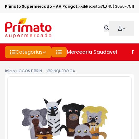
Primato Supermercado
-
AV Parigot de Souza
Receitas
,
Toledo
(45) 3056-7511
-
PR
Categorias
Mercearia Saudável
Pe
Início
JOGOS E BRINQUEDOS
BRINQUEDO CARLU DEDOCHES ANIMAIS SELVAGENS