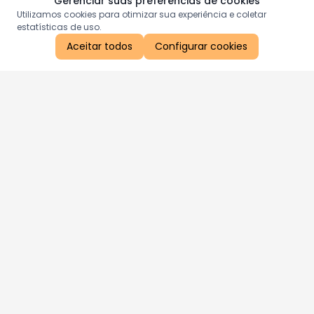
Gerenciar suas preferências de cookies
Utilizamos cookies para otimizar sua experiência e coletar
estatísticas de uso.
Aceitar todos
Configurar cookies
Aproveite as nossas promoções!
Cadastre seu e-mail e receba ofertas exclusivas.
QUERO RECEBER