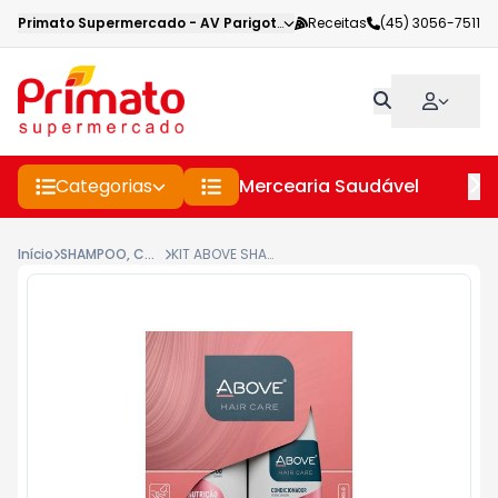
Primato Supermercado
-
AV Parigot de Souza
Receitas
,
Toledo
(45) 3056-7511
-
PR
Categorias
Mercearia Saudável
Pe
Início
SHAMPOO, CONDICIONADOR E CREME PARA CABELOS
KIT ABOVE SHAMPOO CONDICIONADOR 525ML NUTRICAO