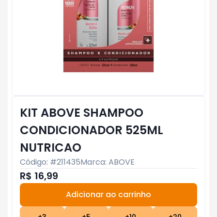
KIT ABOVE SHAMPOO
CONDICIONADOR 525ML
NUTRICAO
Código: #
211435
Marca:
ABOVE
R$ 16,99
Adicionar ao carrinho
Subtotal:
R$ 0