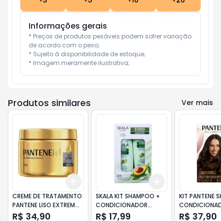
+
3
+
5
+
10
+
20
Informações gerais
* Preços de produtos pesáveis podem sofrer variação 
de acordo com o peso;

* Sujeito à disponibilidade de estoque;

* Imagem meramente ilustrativa;
Produtos similares
Ver mais
Add
Add
+
3
+
5
+
10
+
3
+
5
+
10
CREME DE TRATAMENTO
SKALA KIT SHAMPOO +
KIT PANTENE 
PANTENE LISO EXTREMO
CONDICIONADOR
CONDICIONA
270ML
BOMBA ABACATE 325ML
450ML COLA
R$ 34,90
R$ 17,99
R$ 37,90