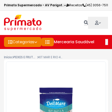
Primato Supermercado
-
AV Parigot de Souza
Receitas
,
Toledo
(45) 3056-7511
-
PR
Categorias
Mercearia Saudável
Pe
Início
PEIXES E FRUTOS DO MAR P.A.S.
KIT MAR E RIO 400G PAELLA CONGELADA