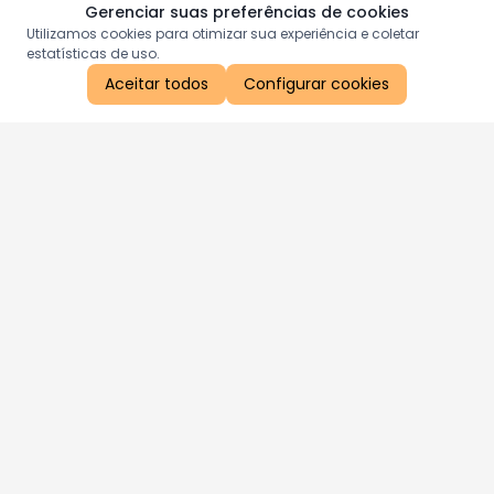
Gerenciar suas preferências de cookies
Utilizamos cookies para otimizar sua experiência e coletar
estatísticas de uso.
Aceitar todos
Configurar cookies
Aproveite as nossas promoções!
Cadastre seu e-mail e receba ofertas exclusivas.
QUERO RECEBER