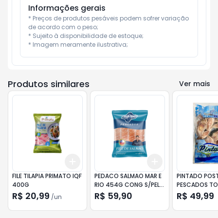
Informações gerais
* Preços de produtos pesáveis podem sofrer variação 
de acordo com o peso;

* Sujeito à disponibilidade de estoque;

* Imagem meramente ilustrativa;
Produtos similares
Ver mais
Add
Add
+
3
+
5
+
10
+
3
+
5
+
10
FILE TILAPIA PRIMATO IQF
PEDACO SALMAO MAR E
PINTADO POS
400G
RIO 454G CONG S/PELE
PESCADOS TO
VACUO
800G
R$ 20,99
R$ 59,90
R$ 49,99
/
un