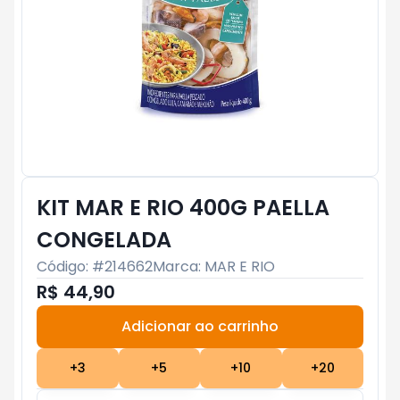
KIT MAR E RIO 400G PAELLA
CONGELADA
Código: #
214662
Marca:
MAR E RIO
R$ 44,90
Adicionar ao carrinho
Subtotal:
R$ 0
+
3
+
5
+
10
+
20