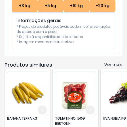
+
3
kg
+
5
kg
+
10
kg
+
20
kg
Informações gerais
* Preços de produtos pesáveis podem sofrer variação 
de acordo com o peso;

* Sujeito à disponibilidade de estoque;

* Imagem meramente ilustrativa;
Produtos similares
Ver mais
Add
Add
+
3
kg
+
5
kg
+
3
+
5
+
10
BANANA TERRA KG
TOMATINHO 150G
UVA NUBIA KG
BERTOLIN