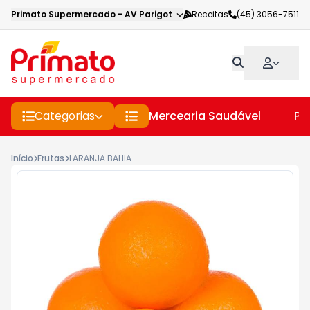
Primato Supermercado
-
AV Parigot de Souza
Receitas
,
Toledo
(45) 3056-7511
-
PR
Categorias
Mercearia Saudável
Pe
Início
Frutas
LARANJA BAHIA KG IMPORTADA