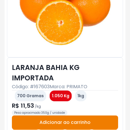
LARANJA BAHIA KG
IMPORTADA
Código: #
167603
Marca:
PRIMATO
700 Gramas
1.050 Kg
1kg
R$ 11,53
/
kg
Peso aproximado 350g / unidade
Adicionar ao carrinho
Subtotal:
R$ 0